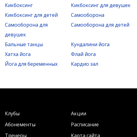
Кикбоксинг
Кикбоксинг для девушек
Кикбоксинг для детей
Самооборона
Самооборона для
Самооборона для детей
девушек
Бальные танцы
Кундалини йога
Хатха йога
Флай йога
Йога для беременных
Кардио зал
Клубы
Акции
Абонементы
Расписание
Тренеры
Карта сайта