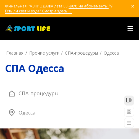
Финальная РАЗПРОДАЖА лета ❤️‍🔥
-90% на абонементы!
💡
Есть ли свет и вода? Смотри здесь →
Главная
Прочие услуги
СПА-процедуры
Одесса
СПА Одесса
СПА-процедуры
Одесса