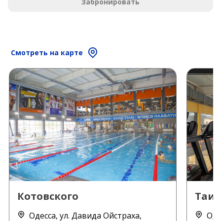
Забронировать
Смотреть на карте
Котовского
Таи
Одесса, ул. Давида Ойстраха,
Оде