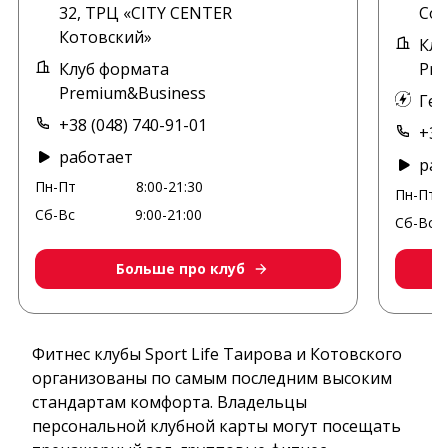
32, ТРЦ «CITY CENTER
Сот
Котовский»
Клу
Клуб формата
Pre
Premium&Business
Ген
+38 (048) 740-91-01
+38
работает
раб
Пн-Пт
8:00-21:30
Пн-Пт
Сб-Вс
9:00-21:00
Сб-Вс
Больше про клуб
Фитнес клубы Sport Life Таирова и Котовского
организованы по самым последним высоким
стандартам комфорта. Владельцы
персональной клубной карты могут посещать