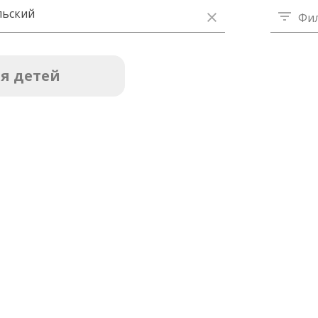
льский
Фи
я детей