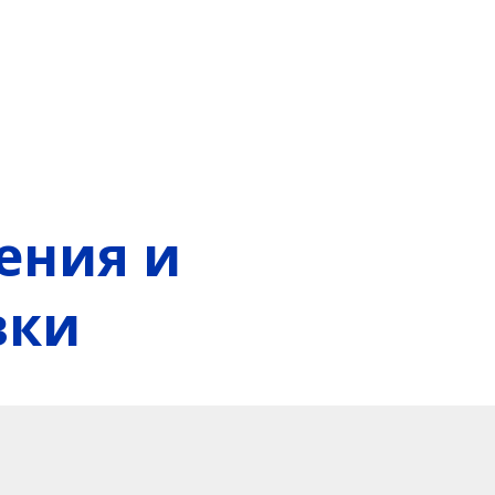
ения и
вки