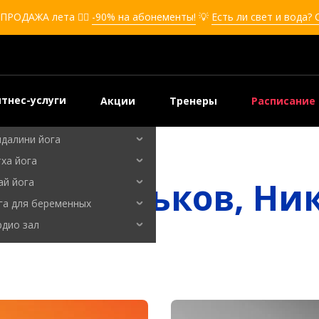
кбоксинг для девушек
ПРОДАЖА лета ❤️‍🔥
-90% на абонементы!
💡
Есть ли свет и вода?
боксинг для детей
мооборона
мооборона для девушек
мооборона для детей
тнес-услуги
Акции
Тренеры
Расписание
льные танцы
ндалини йога
ха йога
ятий Харьков, Ни
ай йога
га для беременных
рдио зал