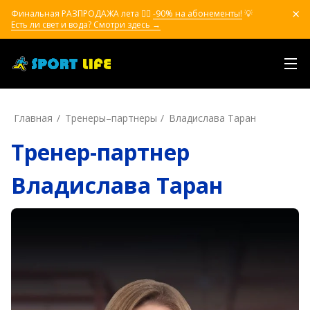
Финальная РАЗПРОДАЖА лета ❤️‍🔥
-90% на абонементы!
💡
Есть ли свет и вода? Смотри здесь →
Главная
Тренеры–пapтнepы
Владислава Таран
Тренер-партнер
Владислава Таран