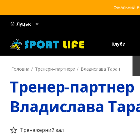
Фінальний Р
Луцьк
Клуби
Головна
Тренери–партнери
Владислава Таран
Тренер-партнер
Владислава Тар
Тренажерний зал