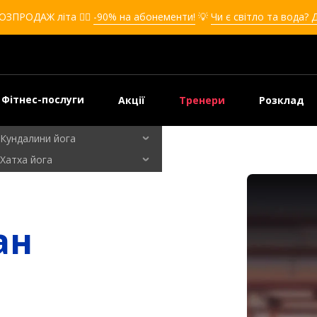
Кікбоксинг для дівчат
ОЗПРОДАЖ літа ❤️‍🔥
-90% на абонементи!
💡
Чи є світло та вода? 
Кікбоксинг для дітей
Самооборона
Самооборона для дівчат
Самооборона для дітей
Фітнес-послуги
Акції
Тренери
Розклад
Бальні танці
Кундалини йога
Хатха йога
Флай йога
Йога для вагітних
Кардіо зал
ан