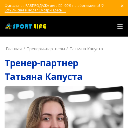
Финальная РАЗПРОДАЖА лета ❤️‍🔥
-90% на абонементы!
💡
Есть ли свет и вода? Смотри здесь →
Главная
Тренеры–пapтнepы
Татьяна Капуста
Тренер-партнер
Татьяна Капуста