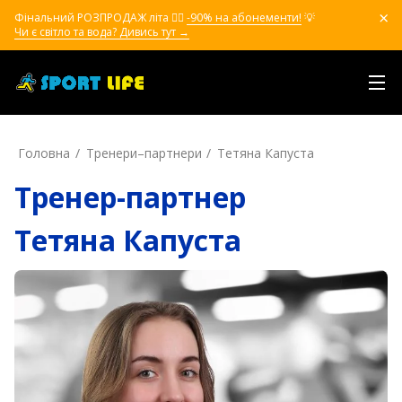
Фінальний РОЗПРОДАЖ літа ❤️‍🔥
-90% на абонементи!
💡
Чи є світло та вода? Дивись тут →
Головна
Тренери–партнери
Тетяна Капуста
Тренер-партнер
Тетяна Капуста