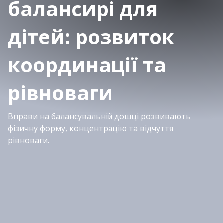
балансирі для
дітей: розвиток
координації та
рівноваги
Вправи на балансувальній дошці розвивають
фізичну форму, концентрацію та відчуття
рівноваги.