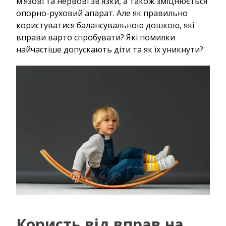
м’язові та нервові зв’язки, а також зміцнюється
опорно-руховий апарат. Але як правильно
користуватися балансувальною дошкою, які
вправи варто спробувати? Які помилки
найчастіше допускають діти та як їх уникнути?
Користь від вправ на