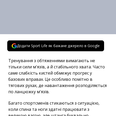
Додати Sport Life як бажане джерело в Google
Тренування з обтяженнями вимагають не
тільки сили м'язів, а й стабільного хвата. Часто
саме слабкість кистей обмежує прогрес у
базових вправах. Це особливо помітно в
тягових рухах, де навантаження розподіляється
по ланцюжку м'язів.
Багато спортсменів стикаються з ситуацією,
коли спина та ноги здатні працювати з
великою вагою, але штанга буквально