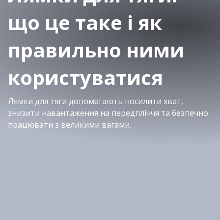
що це таке і як
правильно ними
користуватися
Лямки для тяги допомагають посилити хват,
знизити навантаження на передпліччя та безпечно
працювати з великими вагами.