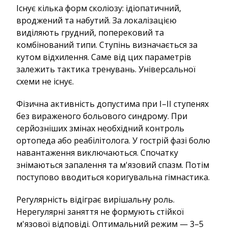
Існує кілька форм сколіозу: ідіопатичний,
вроджений та набутий. За локалізацією
виділяють грудний, поперековий та
комбінований типи. Ступінь визначається за
кутом відхилення. Саме від цих параметрів
залежить тактика тренувань. Універсальної
схеми не існує.
Фізична активність допустима при I–II ступенях
без вираженого больового синдрому. При
серйозніших змінах необхідний контроль
ортопеда або реабілітолога. У гострій фазі болю
навантаження виключаються. Спочатку
знімаються запалення та м'язовий спазм. Потім
поступово вводиться коригувальна гімнастика.
Регулярність відіграє вирішальну роль.
Нерегулярні заняття не формують стійкої
м'язової відповіді. Оптимальний режим — 3–5