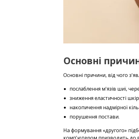
Основні причин
Основні причини, від чого з'яв
послаблення м'язів шиї, чер
зниження еластичності шкір
накопичення надмірної кіль
порушення постави.
На формування «другого» підб
комп'ютером призводить до в