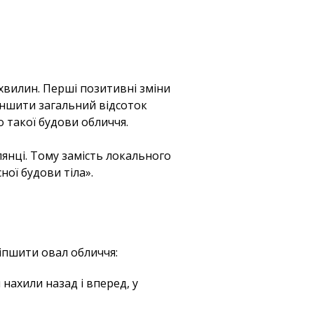
хвилин. Перші позитивні зміни
меншити загальний відсоток
о такої будови обличчя.
лянці. Тому замість локального
ої будови тіла».
іпшити овал обличчя:
нахили назад і вперед, у