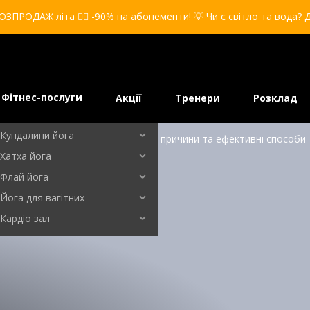
Кікбоксинг для дівчат
ОЗПРОДАЖ літа ❤️‍🔥
-90% на абонементи!
💡
Чи є світло та вода? 
Кікбоксинг для дітей
Самооборона
Самооборона для дівчат
Самооборона для дітей
Фітнес-послуги
Акції
Тренери
Розклад
Бальні танці
Кундалини йога
Як позбутися другого підборіддя: причини та ефективні способи
Хатха йога
Флай йога
Йога для вагітних
Кардіо зал