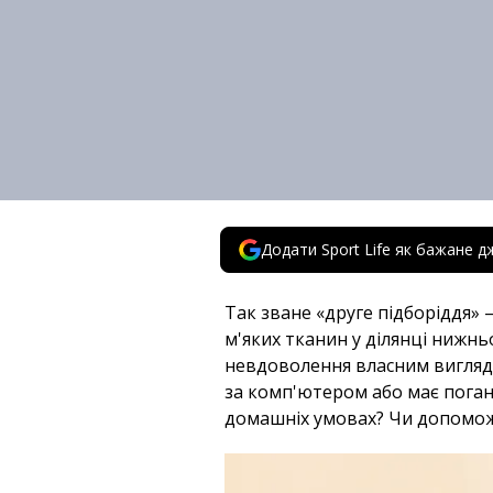
Додати Sport Life як бажане д
Так зване «друге підборіддя»
м'яких тканин у ділянці нижнь
невдоволення власним виглядо
за комп'ютером або має погану
домашніх умовах? Чи допомож