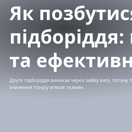
Як позбутис
підборіддя:
та ефективн
Друге підборіддя виникає через зайву вагу, погану 
зниження тонусу м'яких тканин.