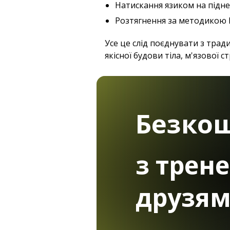
Натискання язиком на підне
Розтягнення за методикою Б
Усе це слід поєднувати з тра
якісної будови тіла, м'язової с
Безко
з трен
друзя