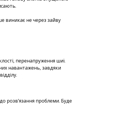
исають.
ше виникає не через зайву
яклості, перенапруження шиї.
них навантажень, завдяки
ідділу.
 до розв’язання проблеми. Буде