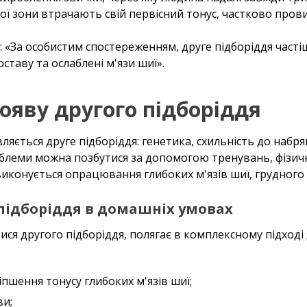
ної зони втрачають свій первісний тонус, частково пров
: «За особистим спостереженням, друге підборіддя часті
ставу та ослаблені м'язи шиї».
яву другого підборіддя
вляється друге підборіддя: генетика, схильність до набр
облеми можна позбутися за допомогою тренувань, фізич
иконується опрацювання глибоких м'язів шиї, грудного в
 підборіддя в домашніх умовах
тися другого підборіддя, полягає в комплексному підході
пшення тонусу глибоких м'язів шиї;
ви;