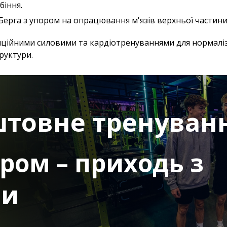
біння.
ерга з упором на опрацювання м'язів верхньої частини 
диційними силовими та кардіотренуваннями для нормаліз
труктури.
штовне тренуван
ером – приходь з
ми