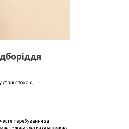
ідборіддя
у стані спокою;
 часте перебування за
имає голову злегка опущеною