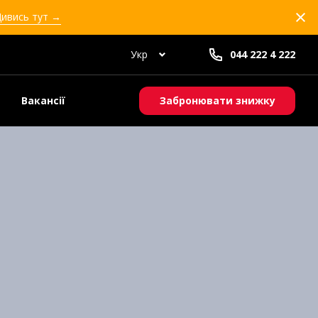
Дивись тут →
Укр
044 222 4 222
Вакансії
Забронювати знижку