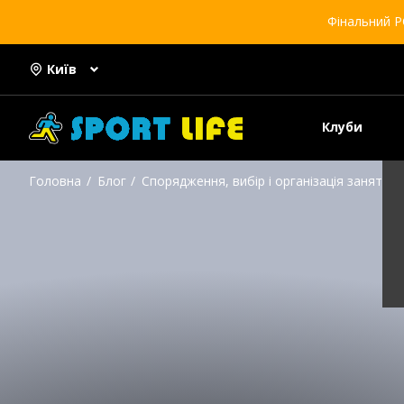
Фінальний Р
Київ
Клуби
Головна
Блог
Спорядження, вибір і організація занять