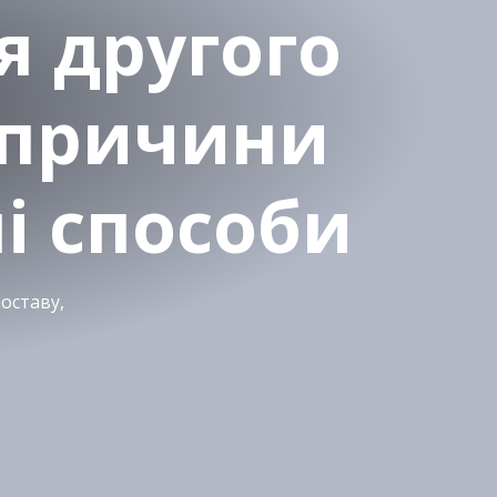
я другого
 причини
і способи
поставу,