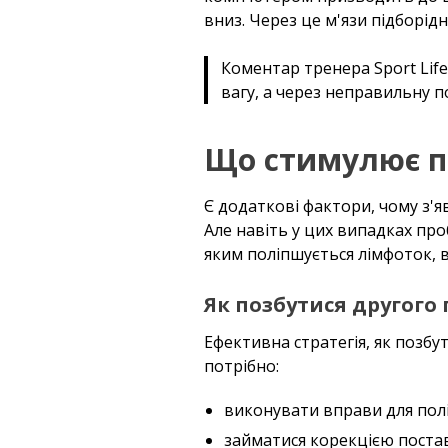
вниз. Через це м'язи підборід
Коментар тренера Sport Life
вагу, а через неправильну по
Що стимулює по
Є додаткові фактори, чому з'я
Але навіть у цих випадках пр
яким поліпшується лімфоток, в
Як позбутися другого
Ефективна стратегія, як позбу
потрібно:
виконувати вправи для полі
займатися корекцією поста