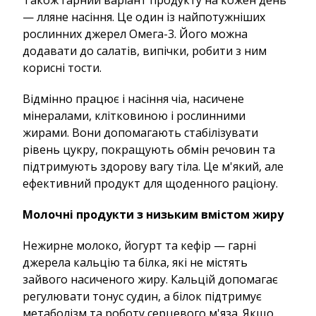
Також гарний варіант продукту на кожен день
— лляне насіння. Це один із найпотужніших
рослинних джерел Омега-3. Його можна
додавати до салатів, випічки, робити з ним
корисні тости.
Відмінно працює і насіння чіа, насичене
мінералами, клітковиною і рослинними
жирами. Вони допомагають стабілізувати
рівень цукру, покращують обмін речовин та
підтримують здорову вагу тіла. Це м'який, але
ефективний продукт для щоденного раціону.
Молочні продукти з низьким вмістом жиру
Нежирне молоко, йогурт та кефір — гарні
джерела кальцію та білка, які не містять
зайвого насиченого жиру. Кальцій допомагає
регулювати тонус судин, а білок підтримує
метаболізм та роботу серцевого м'яза. Якщо