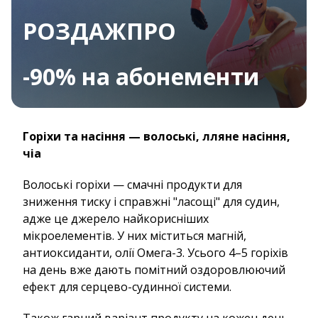
РОЗДАЖПРО
-90% на абонементи
Горіхи та насіння — волоські, лляне насіння,
чіа
Волоські горіхи — смачні продукти для
зниження тиску і справжні "ласощі" для судин,
адже це джерело найкорисніших
мікроелементів. У них міститься магній,
антиоксиданти, олії Омега-3. Усього 4–5 горіхів
на день вже дають помітний оздоровлюючий
ефект для серцево-судинної системи.