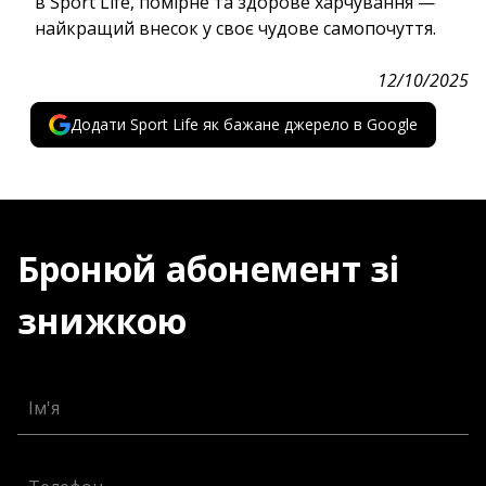
в Sport Life, помірне та здорове харчування —
найкращий внесок у своє чудове самопочуття.
12/10/2025
Додати Sport Life як бажане джерело в Google
Бронюй абонемент зі
знижкою
Ім'я