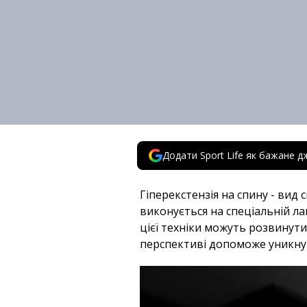
Додати Sport Life як бажане д
Гіперекстензія на спину - вид
виконується на спеціальній ла
цієї техніки можуть розвинути
перспективі допоможе уникнут