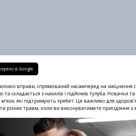
жерело в Google
 силової вправи, спрямований насамперед на зміцнення с
ві та складається з нахилів і підйомів тулуба. Новачки 
 м'язи, які підтримують хребет. Це важливо для здоров'я
и різних травм, коли ви виконуватимете присідання з в