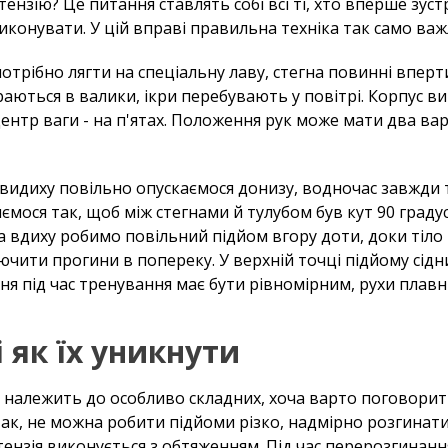
ензію? Це питання ставлять собі всі ті, хто вперше зустр
виконувати. У цій вправі правильна техніка так само важл
отрібно лягти на спеціальну лаву, стегна повинні вперти
ираються в валики, ікри перебувають у повітрі. Корпус в
нтр ваги - на п'ятах. Положення рук може мати два варі
на видиху повільно опускаємося донизу, водночас завжд
ємося так, щоб між стегнами й тулубом був кут 90 градус
на вдиху робимо повільний підйом вгору доти, доки тіл
ючити прогини в попереку. У верхній точці підйому сідни
я під час тренування має бути рівномірним, рухи плавні,
 як їх уникнути
 не належить до особливо складних, хоча варто поговори
ак, не можна робити підйоми різко, надмірно розгинати 
тензія виконується з обтяженням. Під час перерозгинанн