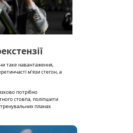
екстензії
ючи таке навантаження,
ретинчасті м'язи стегон, а
'язково потрібно
тного стовпа, поліпшити
в тренувальних планах