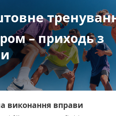
штовне тренуван
ером – приходь з
ми
ла виконання вправи