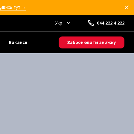
Дивись тут →
Укр
044 222 4 222
Вакансії
Забронювати знижку