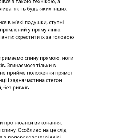
івся з такою технікою, а
ива, як і в будь-яких інших.
ся в м'які подушки, ступні
ипрямлений у пряму лінію,
анти: схрестити їх за головою
и тримаємо спину прямою, ноги
ів. Згинаємося тільки в
о не прийме положення прямої
ці і задня частина стегон
 без ривків.
ти про нюанси виконання,
спину. Особливо на це слід
я в поперековому відділі