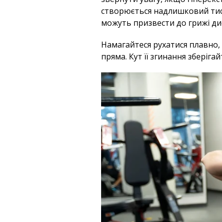
створюється надлишковий тиск,
можуть призвести до грижі дис
Намагайтеся рухатися плавно, 
пряма. Кут її згинання зберігай