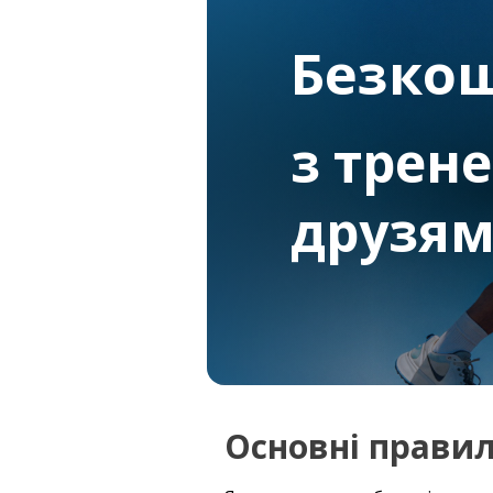
Безко
з трен
друзя
Основні прави