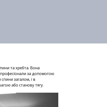
пини та хребта. Вона
та професіонали за допомогою
 спини загалом, і в
агою або станову тягу.