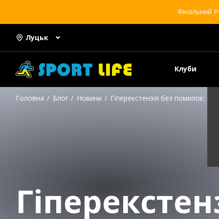
Фінальний Р
Луцьк
Клуби
Головна
Блог
Новини
Гіперекстензія без помилок: як 
Гіперекстен