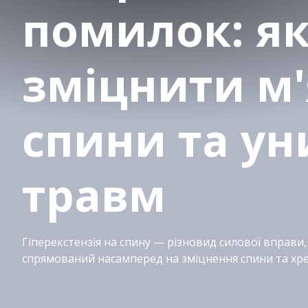
помилок: я
зміцнити м
спини та у
травм
Гіперекстензія на спину — різновид силової вправи,
спрямований насамперед на зміцнення спини та хре