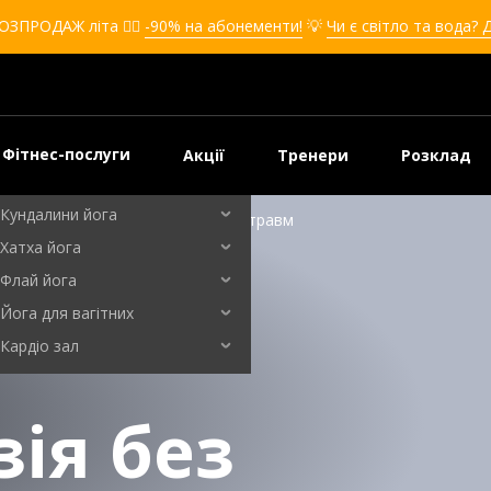
Кікбоксинг для дівчат
ОЗПРОДАЖ літа ❤️‍🔥
-90% на абонементи!
💡
Чи є світло та вода? 
Кікбоксинг для дітей
Самооборона
Самооборона для дівчат
Самооборона для дітей
Фітнес-послуги
Акції
Тренери
Розклад
Бальні танці
Кундалини йога
зміцнити м'язи спини та уникнути травм
Хатха йога
Флай йога
Йога для вагітних
Кардіо зал
зія без