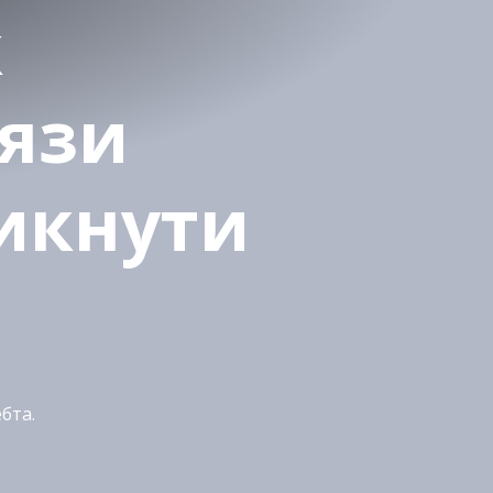
к
'язи
никнути
бта.