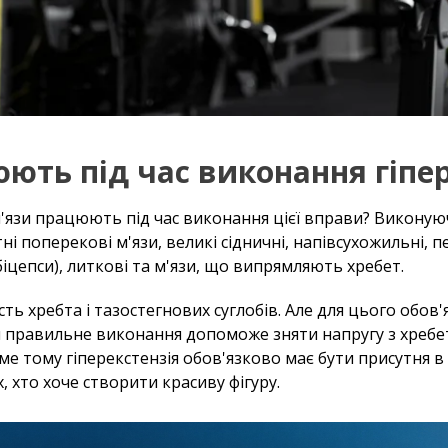
юють під час виконання гіпер
 м'язи працюють під час виконання цієї вправи? Викону
 поперекові м'язи, великі сідничні, напівсухожильні, пе
іцепси), литкові та м'язи, що випрямляють хребет.
ть хребта і тазостегнових суглобів. Але для цього обов
и правильне виконання допоможе зняти напругу з хребе
ме тому гіперекстензія обов'язково має бути присутня 
х, хто хоче створити красиву фігуру.