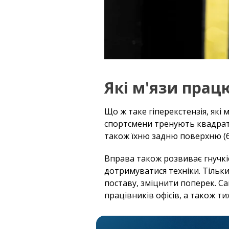
Які м'язи прац
Що ж таке гіперекстензія, які
спортсмени тренують квадратні
також їхню задню поверхню (б
Вправа також розвиває гнучкіс
дотримуватися техніки. Тільк
поставу, зміцнити поперек. Са
працівників офісів, а також ти