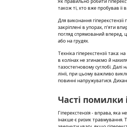
Як правильно робити гіперекст
також ті, хто вже пробував її 
Для виконання гіперекстензії п
закріплені в упорах, п'яти вп
погляд спрямований вперед, це
або на грудях.
Техніка гіперекстензії така: 
в колінах не згинаємо й нахиля
тазостегновому суглобі. Далі 
лінії, при цьому важливо викл
повинні напружуватися. Диханн
Часті помилки і
Гіперекстензія - вправа, яка
інакше є ризик травмування. Т
звернути увагу, якщо гіперекс