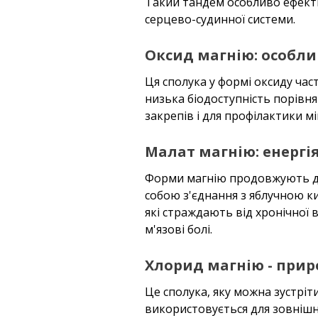
Такий тандем особливо ефекти
серцево-судинної системи.
Оксид магнію: особли
Ця сполука у формі оксиду част
низька біодоступність порівн
закрепів і для профілактики мі
Малат магнію: енергія
Форми магнію продовжують див
собою з'єднання з яблучною ки
які страждають від хронічної 
м'язові болі.
Хлорид магнію - прир
Це сполука, яку можна зустріт
використовується для зовнішнь