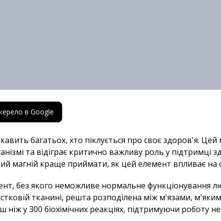
жерело в Google
кавить багатьох, хто піклується про своє здоров'я. Цей
ізмі та відіграє критично важливу роль у підтримці здо
кий магній краще приймати, як цей елемент впливає на 
нт, без якого неможливе нормальне функціонування лю
істковій тканині, решта розподілена між м'язами, м'як
ьш ніж у 300 біохімічних реакціях, підтримуючи роботу нер