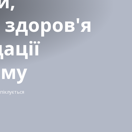
и,
 здоров'я
ації
ому
піклується