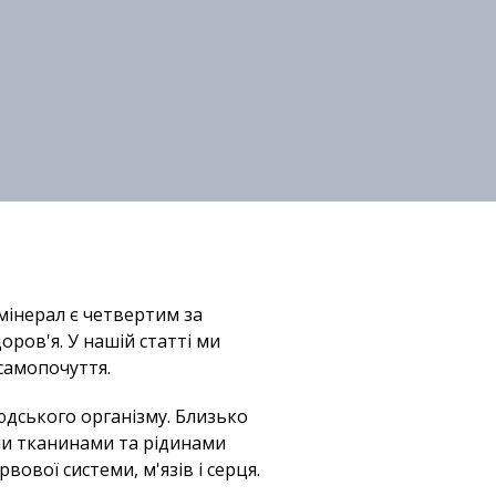
 мінерал є четвертим за
ров'я. У нашій статті ми
самопочуття.
дського організму. Близько
ими тканинами та рідинами
вової системи, м'язів і серця.