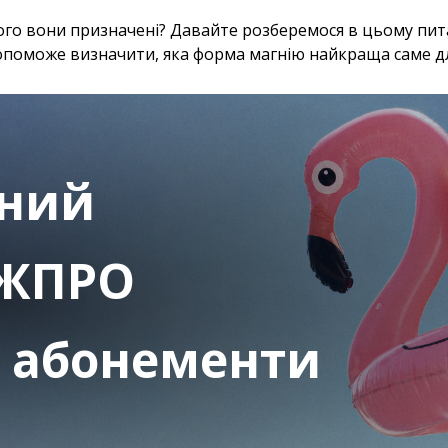
 чого вони призначені? Давайте розберемося в цьому пит
поможе визначити, яка форма магнію найкраща саме дл
ьний
ЖПРО
а абонементи