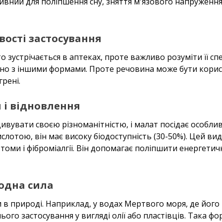
вний для поліпшення сну, зняття м'язового напруження
вості застосування
о зустрічається в аптеках, проте важливо розуміти її сп
яно з іншими формами. Проте речовина може бути корис
грені.
 і відновлення
увати своєю різноманітністю, і малат посідає особлив
слотою, він має високу біодоступність (30-50%). Цей ви
втоми і фіброміалгії. Він допомагає поліпшити енергетичн
одна сила
и в природі. Наприклад, у водах Мертвого моря, де його
ого застосування у вигляді олії або пластівців. Така 