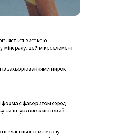
різняється високою
ту мінералу, цей мікроелемент
м із захворюваннями нирок
Ця форма є фаворитом серед
ливу на шлунково-кишковий
ні властивості мінералу.