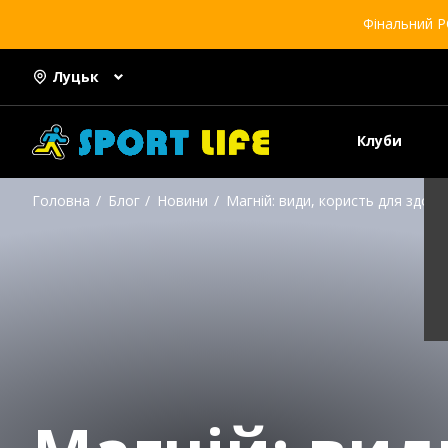
Фінальний Р
Луцьк
Клуби
Головна
Блог
Новини
Магній: види, користь для здор