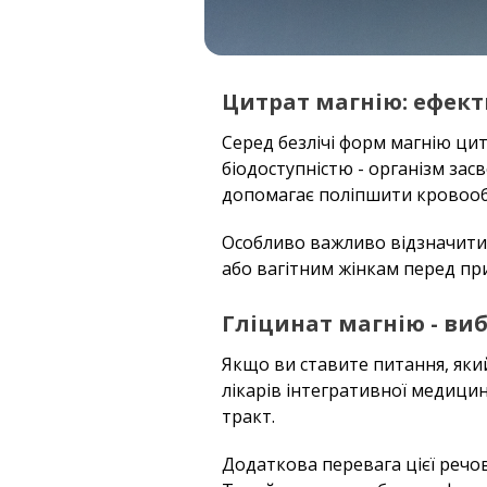
Цитрат магнію: ефект
Серед безлічі форм магнію ци
біодоступністю - організм за
допомагає поліпшити кровообі
Особливо важливо відзначити 
або вагітним жінкам перед пр
Гліцинат магнію - виб
Якщо ви ставите питання, яки
лікарів інтегративної медици
тракт.
Додаткова перевага цієї речов