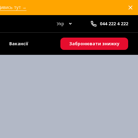
Дивись тут →
Укр
044 222 4 222
Вакансії
Забронювати знижку