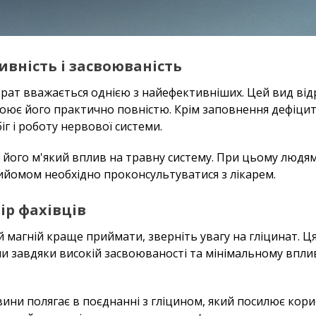
ивність і засвоюваність
трат вважається однією з найефективніших. Цей вид від
своює його практично повністю. Крім заповнення дефіци
г і роботу нервової системи.
його м'який вплив на травну систему. При цьому людя
ийомом необхідно проконсультуватися з лікарем.
ір фахівців
й магній краще приймати, зверніть увагу на гліцинат. 
ни завдяки високій засвоюваності та мінімальному вп
ини полягає в поєднанні з гліцином, який посилює корис