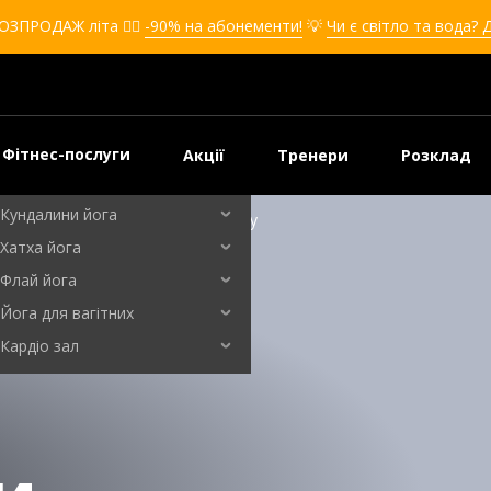
Кікбоксинг для дівчат
ОЗПРОДАЖ літа ❤️‍🔥
-90% на абонементи!
💡
Чи є світло та вода? 
Кікбоксинг для дітей
Самооборона
Самооборона для дівчат
Самооборона для дітей
Фітнес-послуги
Акції
Тренери
Розклад
Бальні танці
Кундалини йога
ов'я та рекомендації щодо прийому
Хатха йога
Флай йога
Йога для вагітних
Кардіо зал