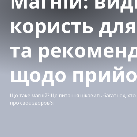
Магній: вид
користь для
та рекоменд
щодо прий
Що таке магній? Це питання цікавить багатьох, хто 
про своє здоров'я.