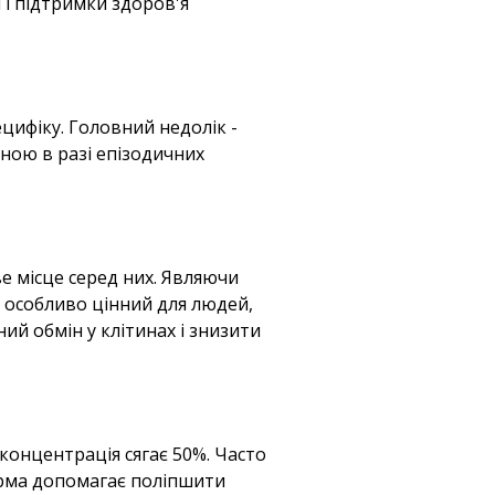
 і підтримки здоров'я
ецифіку. Головний недолік -
ною в разі епізодичних
е місце серед них. Являючи
д особливо цінний для людей,
ий обмін у клітинах і знизити
 концентрація сягає 50%. Часто
форма допомагає поліпшити