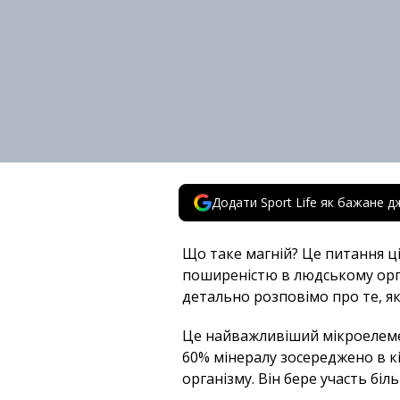
Додати Sport Life як бажане д
Що таке магній? Це питання ці
поширеністю в людському орган
детально розповімо про те, я
Це найважливіший мікроелеме
60% мінералу зосереджено в к
організму. Він бере участь біл