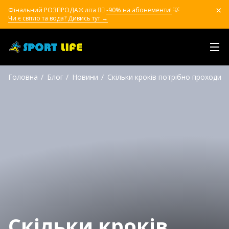
Фінальний РОЗПРОДАЖ літа ❤️‍🔥
-90% на абонементи!
💡
Чи є світло та вода? Дивись тут →
Головна
Блог
Новини
Скільки кроків потрібно проходити
Скільки кроків