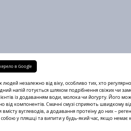
жерело в Google
сіх людей незалежно від віку, особливо тих, хто регуляр
дний напій готується шляхом подрібнення свіжих чи зам
редієнтів із додаванням води, молока чи йогурту. Його м
о від компонентів. Смачні смузі сприяють швидкому від
вмісту вуглеводів, а додавання протеїну до них – регене
 собою у пляшці та випити у будь-який час, якщо немає