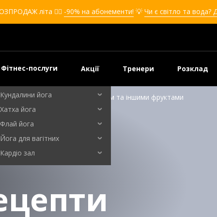
Кікбоксинг для дівчат
ОЗПРОДАЖ літа ❤️‍🔥
-90% на абонементи!
💡
Чи є світло та вода? 
Кікбоксинг для дітей
Самооборона
Самооборона для дівчат
Самооборона для дітей
Фітнес-послуги
Акції
Тренери
Розклад
Бальні танці
Кундалини йога
ном, полуницею, авокадо, персиком та іншими фруктами
Хатха йога
Флай йога
Йога для вагітних
Кардіо зал
ецепти