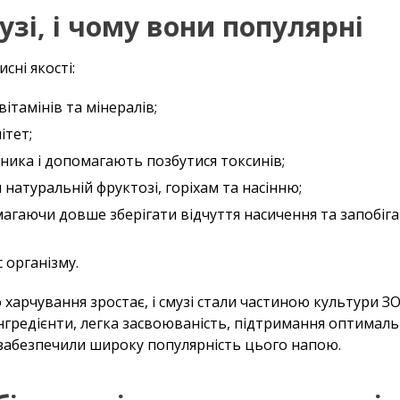
узі, і чому вони популярні
сні якості:
ітамінів та мінералів;
ітет;
ика і допомагають позбутися токсинів;
 натуральній фруктозі, горіхам та насінню;
агаючи довше зберігати відчуття насичення та запобіг
 організму.
 харчування зростає, і смузі стали частиною культури З
нгредієнти, легка засвоюваність, підтримання оптималь
і забезпечили широку популярність цього напою.