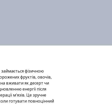
но займається фізичною
орожених фруктів, овочів,
ожна вживати як десерт чи
новленню енергії після
рації м'язів. Це зручне
 коли готувати повноцінний