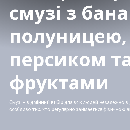
смузі з бан
полуницею,
персиком т
фруктами
Смузі – відмінний вибір для всіх людей незалежно від
особливо тих, хто регулярно займається фізичною а