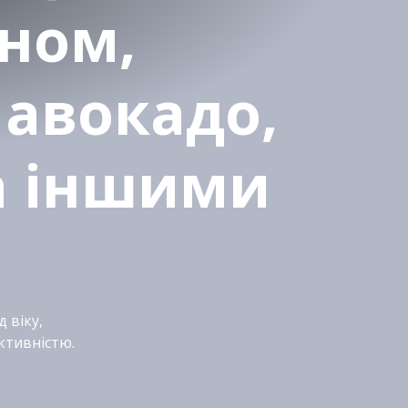
аном,
 авокадо,
а іншими
 віку,
ктивністю.