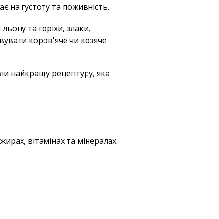
ає на густоту та поживність.
льону та горіхи, злаки,
овувати коров'яче чи козяче
али найкращу рецептуру, яка
жирах, вітамінах та мінералах.