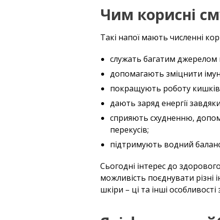
Чим корисні см
Такі напої мають численні кори
служать багатим джерелом в
допомагають зміцнити імун
покращують роботу кишківн
дають заряд енергії завдяки
сприяють схудненню, допом
перекусів;
підтримують водний баланс
Сьогодні інтерес до здорового
можливість поєднувати різні і
шкіри – ці та інші особливост