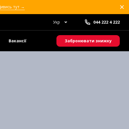
Дивись тут →
Укр
044 222 4 222
Вакансії
Забронювати знижку