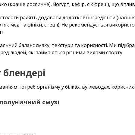
ко (краще рослинне), йогурт, кефір, сік фреш), що вплив
тологи радять додавати додаткові інгредієнти (насіння 
і як мед та фініки, спеції). Не рекомендується використ
п.
льний баланс смаку, текстури та корисності. Ми підібр
еред людей, які займаються різними видами спорту.
у блендері
анням потреб організму у білках, вуглеводах, корисних 
полуничний смузі