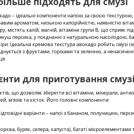
більше підходять для смузі
окадо – ідеальні компоненти напою за своєю текстурою,
равим ароматом, низькою калорійністю, наявністю вітам
, містять калій, магній, вітаміни групи B, що сприяє п
'якуш персика, у поєднанні з натуральною насолодою, баг
іри. Ідеальна кремова текстура авокадо робить смузі см
нується з фруктами, горіхами та зеленню, а ненасичені 
ця.
ієнти для приготування смуз
ктів, що дозволяє зберегти всі вітаміни, мінерали, анти
й, м'язів та кісток. Його головні компоненти:
відповідні варіанти – напої з бананом, полуницею, перс
орква, буряк, селера, капуста), багаті мікроелементами