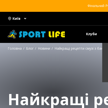
Фінальний Р
Київ
Клуби
Головна
Блог
Новини
Найкращі рецепти смузі з бана
Найкращі р