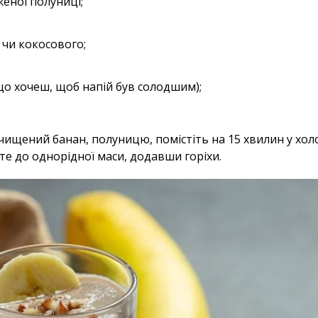
женої полуниці;
 чи кокосового;
кщо хочеш, щоб напій був солодшим);
чищений банан, полуницю, помістіть на 15 хвилин у холо
йте до однорідної маси, додавши горіхи.