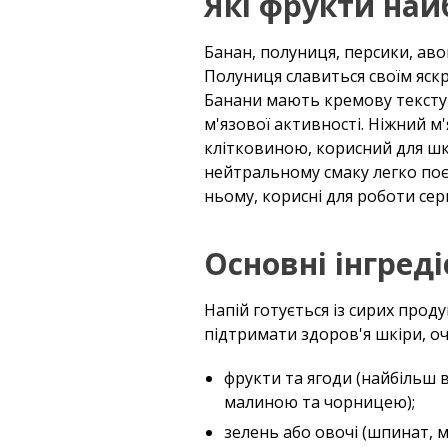
Які фрукти най
Банан, полуниця, персики, ав
Полуниця славиться своїм яск
Банани мають кремову текстуру
м'язової активності. Ніжний м
клітковиною, корисний для шк
нейтральному смаку легко поєд
ньому, корисні для роботи сер
Основні інгред
Напій готується із сирих проду
підтримати здоров'я шкіри, оче
фрукти та ягоди (найбільш 
малиною та чорницею);
зелень або овочі (шпинат, м