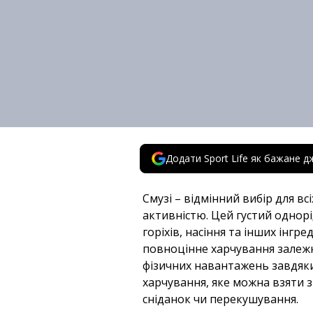
Додати Sport Life як бажане д
Смузі – відмінний вибір для в
активністю. Цей густий однорі
горіхів, насіння та інших інг
повноцінне харчування залежн
фізичних навантажень завдяки 
харчування, яке можна взяти з
сніданок чи перекушування.