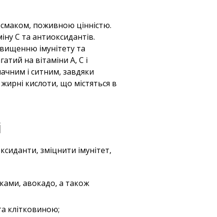
 смаком, поживною цінністю.
іну С та антиоксидантів.
ідвищенню імунітету та
атий на вітаміни А, С і
ачним і ситним, завдяки
жирні кислоти, що містяться в
і
оксиданти, зміцнити імунітет,
иками, авокадо, а також
 та клітковиною;