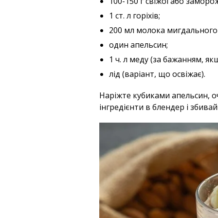
100-150 г свіжої або заморо
1 ст. л горіхів;
200 мл молока мигдального
один апельсин;
1 ч. л меду (за бажанням, я
лід (варіант, що освіжає).
Наріжте кубиками апельсин, о
інгредієнти в блендер і збива