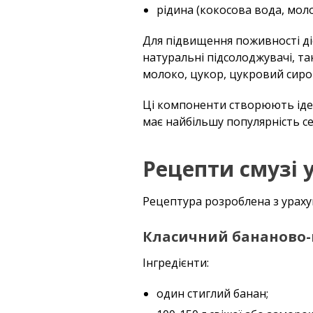
рідина (кокосова вода, моло
Для підвищення поживності діє
натуральні підсолоджувачі, так
молоко, цукор, цукровий сиро
Ці компоненти створюють ідеа
має найбільшу популярність с
Рецепти смузі 
Рецептура розроблена з урахув
Класичний бананово-
Інгредієнти:
один стиглий банан;