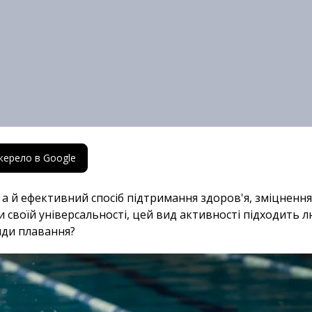
жерело в Google
 а й ефективний спосіб підтримання здоров'я, зміцнення 
и своїй універсальності, цей вид активності підходить лю
иди плавання?