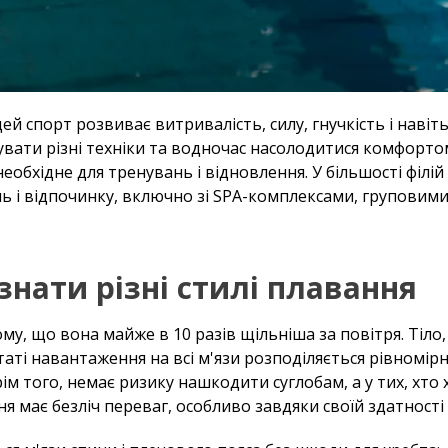
ей спорт розвиває витривалість, силу, гнучкість і наві
вати різні техніки та водночас насолодитися комфортом,
еобхідне для тренувань і відновлення. У більшості філій
ь і відпочинку, включно зі SPA-комплексами, груповим
нати різні стилі плавання
му, що вона майже в 10 разів щільніша за повітря. Тіло,
таті навантаження на всі м'язи розподіляється рівномірн
ім того, немає ризику нашкодити суглобам, а у тих, хто х
 має безліч переваг, особливо завдяки своїй здатності з