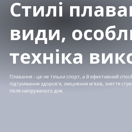
Стилі плава
види, особл
техніка вик
Плавання - це не тільки спорт, а й ефективний спосі
підтримання здоров'я, зміцнення м'язів, зняття стре
після напруженого дня.