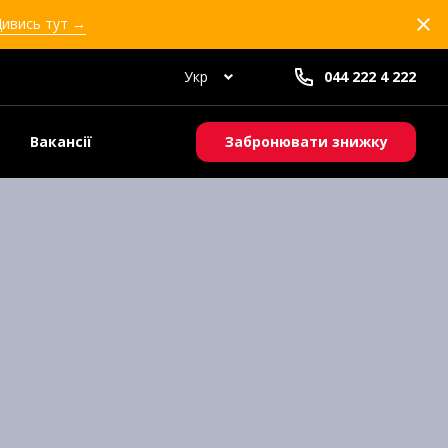
Дивись тут →
Укр
044 222 4 222
Вакансії
Забронювати знижку