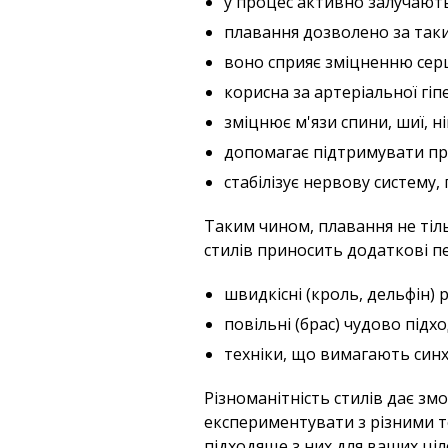
у процес активно залучають
плавання дозволено за таких
воно сприяє зміцненню серц
корисна за артеріальної гіпе
зміцнює м'язи спини, шиї, ні
допомагає підтримувати пра
стабілізує нервову систему,
Таким чином, плавання не тіль
стилів приносить додаткові п
швидкісні (кроль, дельфін) 
повільні (брас) чудово підхо
техніки, що вимагають синх
Різноманітність стилів дає змо
експериментувати з різними т
підходяще з них для ваших ціл