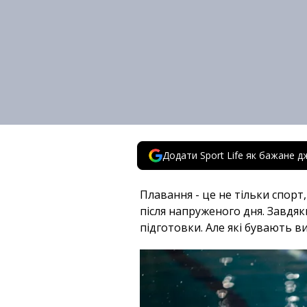
Додати Sport Life як бажане д
Плавання - це не тільки спорт,
після напруженого дня. Завдяк
підготовки. Але які бувають в