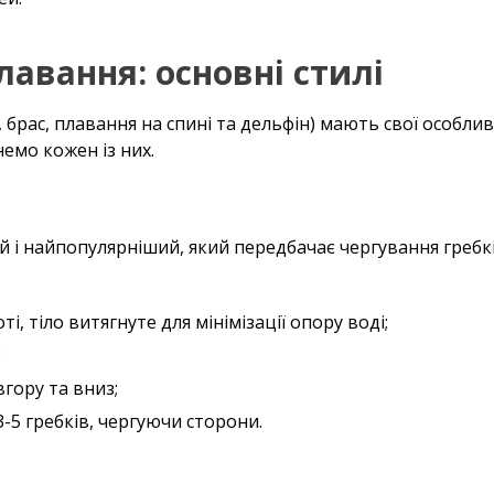
лавання: основні стилі
 брас, плавання на спині та дельфін) мають свої особлив
немо кожен із них.
 і найпопулярніший, який передбачає чергування гребків 
, тіло витягнуте для мінімізації опору воді;
;
вгору та вниз;
3-5 гребків, чергуючи сторони.