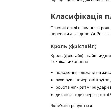
Класифікація п
Основні стилі плавання (кроль,
переваги для здоров'я. Розгля
Кроль (фрістайл)
Кроль (фрістайл) - найшвидший
Техніка виконання:
положення - лежачи на животі
рухи рук - почергові кругові
робота ніг - ритмічні удари 
дихання - вдих через кожні 
Які м'язи тренуються: