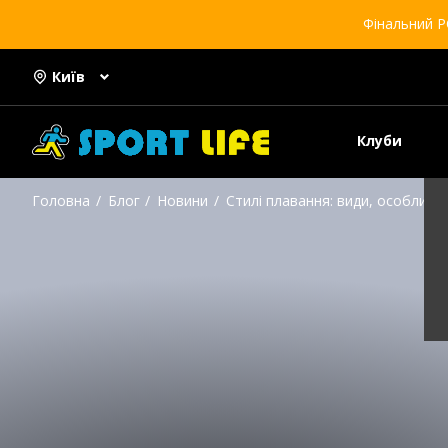
Фінальний Р
Київ
Клуби
Головна
Блог
Новини
Стилі плавання: види, особливос