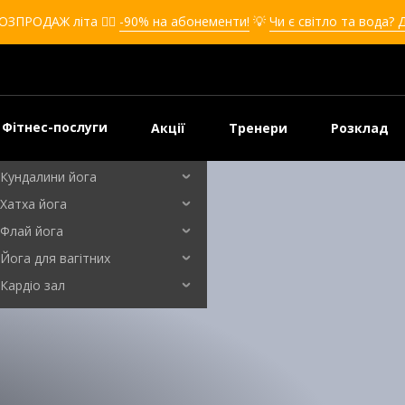
Кікбоксинг для дівчат
ОЗПРОДАЖ літа ❤️‍🔥
-90% на абонементи!
💡
Чи є світло та вода? 
Кікбоксинг для дітей
Самооборона
Самооборона для дівчат
Самооборона для дітей
Фітнес-послуги
Акції
Тренери
Розклад
Бальні танці
Кундалини йога
ті та техніка виконання
Хатха йога
Флай йога
Йога для вагітних
Кардіо зал