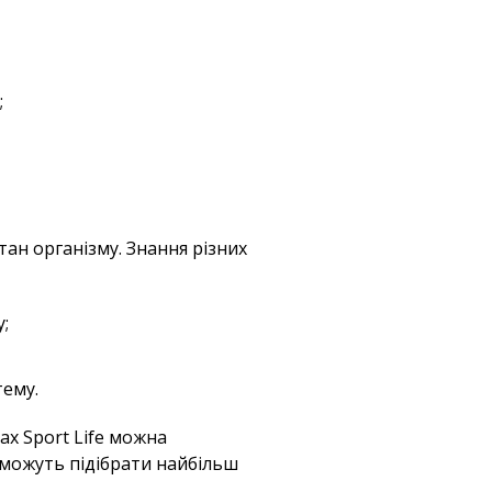
;
тан організму. Знання різних
;
тему.
ах Sport Life можна
оможуть підібрати найбільш