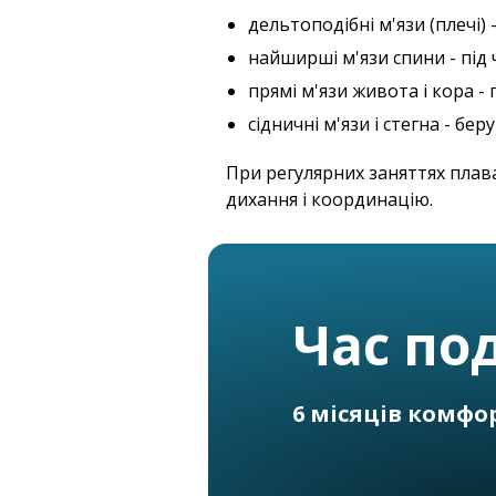
дельтоподібні м'язи (плечі) -
найширші м'язи спини - під 
прямі м'язи живота і кора - 
сідничні м'язи і стегна - бер
При регулярних заняттях плав
дихання і координацію.
Час под
6 місяців комфо