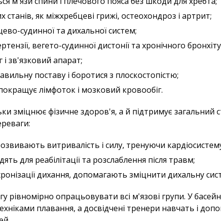
ся м'язи спини і плечового пояса без шкоди для хребта;
 станів, як міжхребцеві грижі, остеохондроз і артрит;
ево-судинної та дихальної систем;
ртензії, вегето-судинної дистонії та хронічного бронхіту
г і зв'язковий апарат;
вильну поставу і боротися з плоскостопістю;
 покращує лімфоток і мозковий кровообіг.
ки зміцнює фізичне здоров'я, а й підтримує загальний с
ереваги:
розвивають витривалість і силу, тренуючи кардіосистему
дять для реабілітації та розслаблення після травм;
ронізації дихання, допомагають зміцнити дихальну сис
гу рівномірно опрацьовувати всі м'язові групи. У басейн
ехніками плавання, а досвідчені тренери навчать і доп
ей.