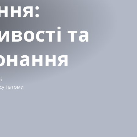
ння:
ивості та
онання
б
су і втоми