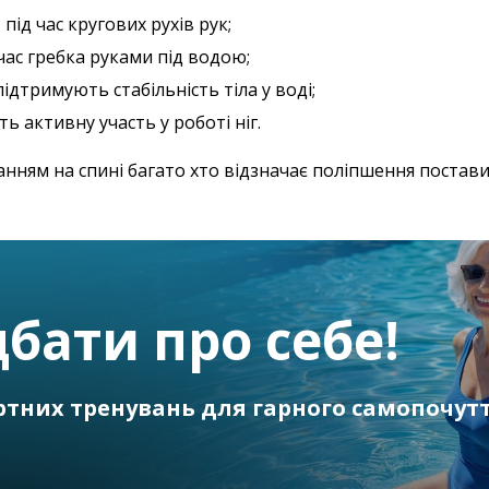
 під час кругових рухів рук;
час гребка руками під водою;
підтримують стабільність тіла у воді;
уть активну участь у роботі ніг.
анням на спині багато хто відзначає поліпшення постав
бати про себе!
ртних тренувань для гарного самопочут