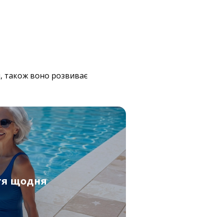
и, також воно розвиває
тя щодня