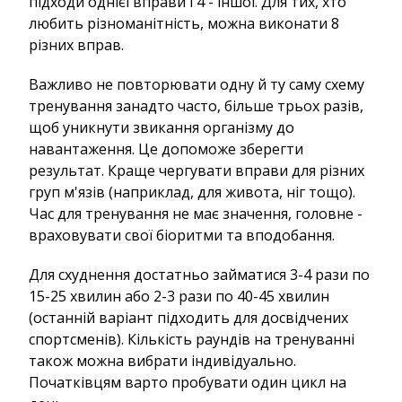
підходи однієї вправи і 4 - іншої. Для тих, хто
любить різноманітність, можна виконати 8
різних вправ.
Важливо не повторювати одну й ту саму схему
тренування занадто часто, більше трьох разів,
щоб уникнути звикання організму до
навантаження. Це допоможе зберегти
результат. Краще чергувати вправи для різних
груп м'язів (наприклад, для живота, ніг тощо).
Час для тренування не має значення, головне -
враховувати свої біоритми та вподобання.
Для схуднення достатньо займатися 3-4 рази по
15-25 хвилин або 2-3 рази по 40-45 хвилин
(останній варіант підходить для досвідчених
спортсменів). Кількість раундів на тренуванні
також можна вибрати індивідуально.
Початківцям варто пробувати один цикл на