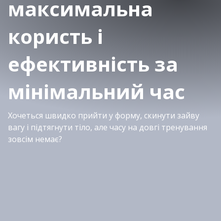
максимальна
користь і
ефективність за
мінімальний час
Хочеться швидко прийти у форму, скинути зайву
вагу і підтягнути тіло, але часу на довгі тренування
зовсім немає?