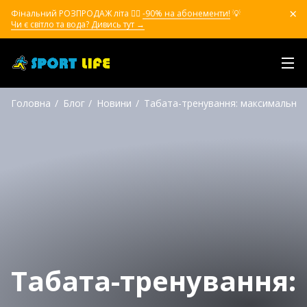
Фінальний РОЗПРОДАЖ літа ❤️‍🔥
-90% на абонементи!
💡
Чи є світло та вода? Дивись тут →
Головна
Блог
Новини
Табата-тренування: максимальна к
Табата-тренування: