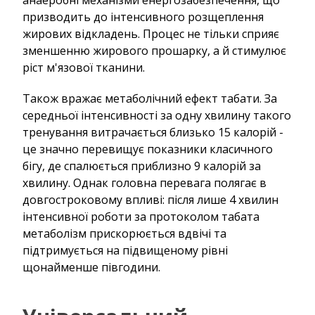
анаеробні механізми енергозабезпечення, що
призводить до інтенсивного розщеплення
жирових відкладень. Процес не тільки сприяє
зменшенню жирового прошарку, а й стимулює
ріст м'язової тканини.
Також вражає метаболічний ефект табати. За
середньої інтенсивності за одну хвилину такого
тренування витрачається близько 15 калорій -
це значно перевищує показники класичного
бігу, де спалюється приблизно 9 калорій за
хвилину. Однак головна перевага полягає в
довгостроковому впливі: після лише 4 хвилин
інтенсивної роботи за протоколом табата
метаболізм прискорюється вдвічі та
підтримується на підвищеному рівні
щонайменше півгодини.