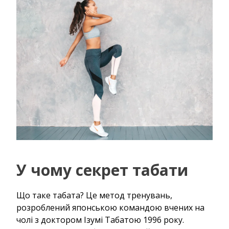
У чому секрет табати
Що таке табата? Це метод тренувань,
розроблений японською командою вчених на
чолі з доктором Ізумі Табатою 1996 року.