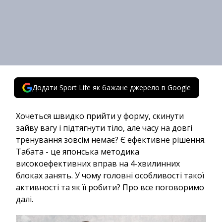
Додати Sport Life як бажане джерело в Google
Хочеться швидко прийти у форму, скинути
зайву вагу і підтягнути тіло, але часу на довгі
тренування зовсім немає? Є ефективне рішення.
Табата - це японська методика
високоефективних вправ на 4-хвилинних
блоках занять. У чому головні особливості такої
активності та як її робити? Про все поговоримо
далі.