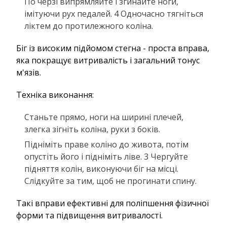
По черзі випрямляйте і згинайте ноги,
імітуючи рух педалей. 4 Одночасно тягніться
ліктем до протилежного коліна.
Біг із високим підйомом стегна - проста вправа,
яка покращує витривалість і загальний тонус
м'язів.
Техніка виконання:
Станьте прямо, ноги на ширині плечей,
злегка зігніть коліна, руки з боків.
Підніміть праве коліно до живота, потім
опустіть його і підніміть ліве. 3 Чергуйте
підняття колін, виконуючи біг на місці.
Слідкуйте за тим, щоб не прогинати спину.
Такі вправи ефективні для поліпшення фізичної
форми та підвищення витривалості.