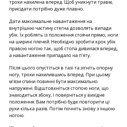
трохи нахилена вперед. Щоб уникнути травм,
присідати потрібно дуже плавно.
Дати максимальне навантаження на
внутрішню частину стегна дозволять випади
убік. Їх роблять із положення стоячи прямо, ноги
на ширині плечей. Необхідно зробити крок убік
правою ногою так, щоб стопа дивилася вперед,
а навантаження припадало на п'яту.
Після цього опустіться в тазі та зігніть опорну
ногу, трохи нахилившись вперед. При цьому
м'язи спини повинні бути максимально
напружені. Відштовхніться стопою ноги, що
знаходиться збоку, і поверніться у вихідне
положення. Вам потрібно буде повторити ці
рухи кілька разів. Потім почніть знову з іншою
ногою.