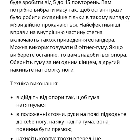
буде зробити від 5 до 15 повторень. Вам
потрібно вибрати масу так, щоб останні рази
було робити складніше тільки в такому випадку
м'язи дійсно прокачаються. Найефективніші
вправи на внутрішню частину стегна
включають також приведення еспандера.
Можна використовувати й фітнес-гуму. Якщо
ви берете останню, то вам знадобиться опора.
Оберніть гуму за неї одним кінцем, а другий
накиньте на гомілку ноги.
Техніка виконання:
відійдіть від опори так, щоб гума
натягнулася;
в положенні стоячи, руки на поясі підводьте
до себе ногу, на яку надіта гума, вона
повинна бути прямою;
нахиліть корпус трохи вперед і не