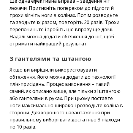
Ще одна ефективна вправа – зведення ніг
лежачи. Притисніть попереком до підлоги й
трохи зігніть ноги в колінах. Потім розводьте
та зводьте їх разом, повторіть 20 разів. Трохи
перепочиньте і зробіть цю вправу ще двічі.
Надалі можна додати обтяження до ніг, щоб
отримати найкращий результат.
З гантелями та штангою
Якщо ви вирішили використовувати
обтяження, його можна додати до технології
пліє-присідань. Процес виконання – такий
самий, як описано вище, але тільки зі штангою
або гантелями в руках. При цьому поставте
ноги максимально широко і розводьте коліна в
сторони. Для хорошого навантаження при
правильному виборі ваги достатньо 3 підходи
по 10 разів.