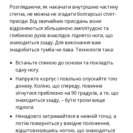
Розглядаючи, як накачати внутрішню частину
стегна, не можна не згадати болгарські спліт-
присіди. Від звичайних присідань вони
відрізняються збільшеною амплітудою та
глибиною рухів внаслідок піднятої ноги, що
знаходиться ззаду. Для виконання вам
знадобиться тумба чи лава. Технологія така:
Встаньте спиною до основи та покладіть
одну ногу.
Напружте корпус і повільно опускайте тіло
донизу. Коліно, що спереду, повинне
зігнутися приблизно на 90 градусів, а те, що
знаходиться ззаду, – бути трохи вище
підлоги.
Ненадовго затримайтеся в нижній точці, а
потім поверніться у вихідне положення,
відштовхнувшись ногою, що знаходиться