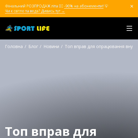
Фінальний РОЗПРОДАЖ літа ❤️‍🔥
-90% на абонементи!
💡
Чи є світло та вода? Дивись тут →
Головна
Блог
Новини
Топ вправ для опрацювання внутр
Топ вправ для