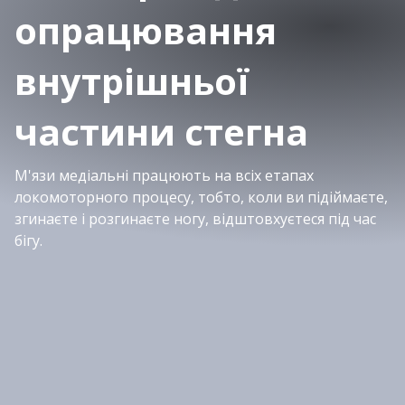
опрацювання
внутрішньої
частини стегна
М'язи медіальні працюють на всіх етапах
локомоторного процесу, тобто, коли ви підіймаєте,
згинаєте і розгинаєте ногу, відштовхуєтеся під час
бігу.