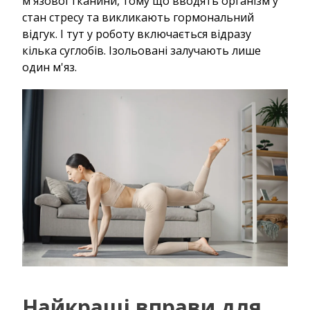
м'язової тканини, тому що вводять організм у
стан стресу та викликають гормональний
відгук. І тут у роботу включається відразу
кілька суглобів. Ізольовані залучають лише
один м'яз.
Найкращі вправи для