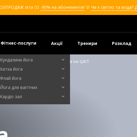
Кікбоксинг для дівчат
ОЗПРОДАЖ літа ❤️‍🔥
-90% на абонементи!
💡
Чи є світло та вода? 
Кікбоксинг для дітей
Самооборона
Самооборона для дівчат
Самооборона для дітей
Фітнес-послуги
Акції
Тренери
Розклад
Бальні танці
Кундалини йога
я: лікувальні властивості та вплив на ШКТ
Хатха йога
Флай йога
Йога для вагітних
Кардіо зал
а