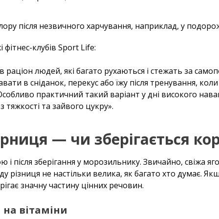
ору після незвичного харчування, наприклад, у подорож
фітнес-клубів Sport Life:
 раціон людей, які багато рухаються і стежать за само
вати в сніданок, перекус або їжу після тренування, коли
Особливо практичний такий варіант у дні високого нав
 тяжкості та зайвого цукру».
ниця — чи зберігається ко
і після зберігання у морозильнику. Звичайно, свіжа яг
ду різниця не настільки велика, як багато хто думає. Як
рігає значну частину цінних речовин.
 на вітаміни