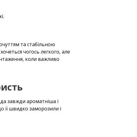
і.
почуттям та стабільною
 хочеться чогось легкого, але
антаження, коли важливо
ристь
ода завжди ароматніша і
що її швидко заморозили і