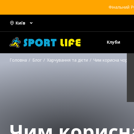
Фінальний Р
Київ
Клуби
Головна
Блог
Харчування та дієти
Чим корисна чорниц
Чим корисн