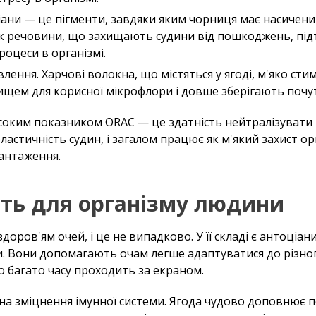
іани — це пігменти, завдяки яким чорниця має насичений
 як речовини, що захищають судини від пошкоджень, під
роцеси в організмі.
влення. Харчові волокна, що містяться у ягоді, м'яко с
щем для корисної мікрофлори і довше зберігають почут
оким показником ORAC — це здатність нейтралізувати 
 еластичність судин, і загалом працює як м'який захист о
вантаження.
сть для організму людини
оров'ям очей, і це не випадково. У її складі є антоціан
вки. Вони допомагають очам легше адаптуватися до різн
о багато часу проходить за екраном.
 на зміцнення імунної системи. Ягода чудово доповнює 