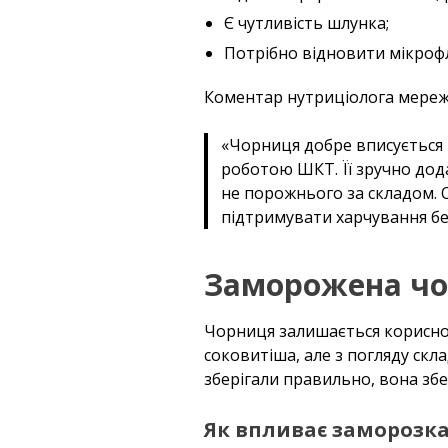
Є чутливість шлунка;
Потрібно відновити мікрофл
Коментар нутриціолога мережі 
«Чорниця добре вписується в
роботою ШКТ. Її зручно дода
не порожнього за складом. 
підтримувати харчування без
Заморожена чор
Чорниця залишається корисною 
соковитіша, але з погляду скла
зберігали правильно, вона збе
Як впливає заморозка