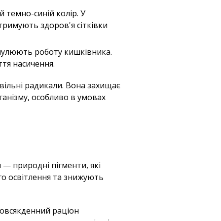
 темно-синій колір. У
тримують здоров'я сітківки
тимулюють роботу кишківника.
тя насичення.
вільні радикали. Вона захищає
рганізму, особливо в умовах
и — природні пігменти, які
ого освітлення та знижують
повсякденний раціон