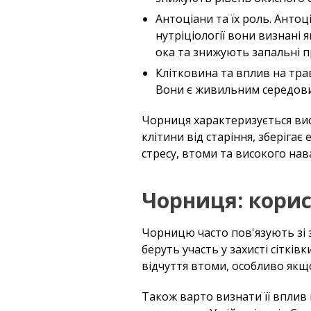
Антоціани та їх роль. Антоц
нутріціології вони визнані
ока та знижують запальні п
Клітковина та вплив на тра
Вони є живильним середови
Чорниця характеризується вис
клітини від старіння, зберігає
стресу, втоми та високого на
Чорниця: кори
Чорницю часто пов'язують зі зд
беруть участь у захисті сіткі
відчуття втоми, особливо якщ
Також варто визнати її вплив