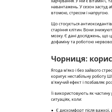
харчування. У ній є вітамін С
навантажень. У сезон застуд аб
втомою, стресом і напругою.
Що стосується антиоксидантів
старіння клітин. Вони знижуют
мозку. Є дані досліджень, що ц
дофаміну та роботою нервової
Чорниця: кори
Ягода м'яко і без зайвого стр
коригує нестабільну роботу Ш
в'яжучий ефект і позбавляє ро
Її використовують як частину
ситуаціях, коли:
Є дискомфорт після важкої, р