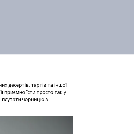
х десертів, тартів та іншої
ї приємно їсти просто так у
е плутати чорницю з