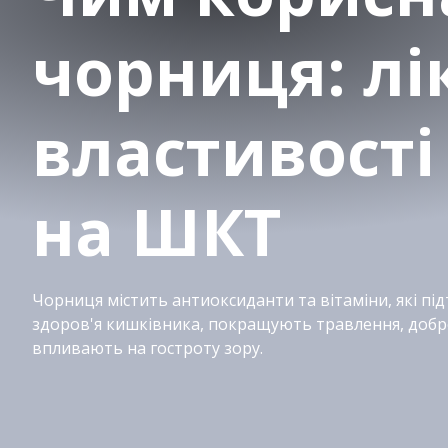
чорниця: лі
властивості
на ШКТ
Чорниця містить антиоксиданти та вітаміни, які п
здоров'я кишківника, покращують травлення, добр
впливають на гостроту зору.