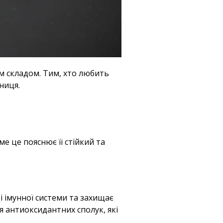
м складом. Тим, хто любить
ниця.
е це пояснює її стійкий та
ці імунної системи та захищає
я антиоксидантних сполук, які