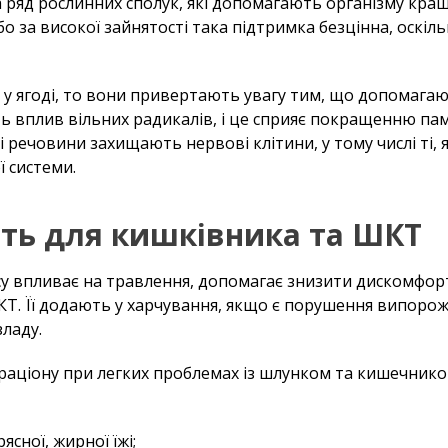
 та ряд рослинних сполук, які допомагають організму кра
о за високої зайнятості така підтримка безцінна, оскіль
 у ягоді, то вони привертають увагу тим, що допомаг
ь вплив вільних радикалів, і це сприяє покращенню пам'
і речовини захищають нервові клітини, у тому числі ті, 
 системи.
сть для кишківника та ШКТ
есу впливає на травлення, допомагає знизити дискомфорт 
КТ. Її додають у харчування, якщо є порушення випорож
зладу.
 раціону при легких проблемах із шлунком та кишечнико
ясної, жирної їжі;