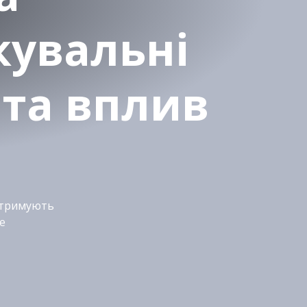
кувальні
 та вплив
ідтримують
е