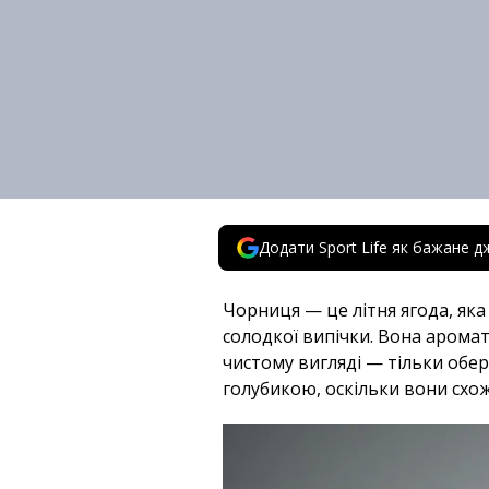
Додати Sport Life як бажане д
Чорниця — це літня ягода, яка
солодкої випічки. Вона аромат
чистому вигляді — тільки обе
голубикою, оскільки вони схожі 