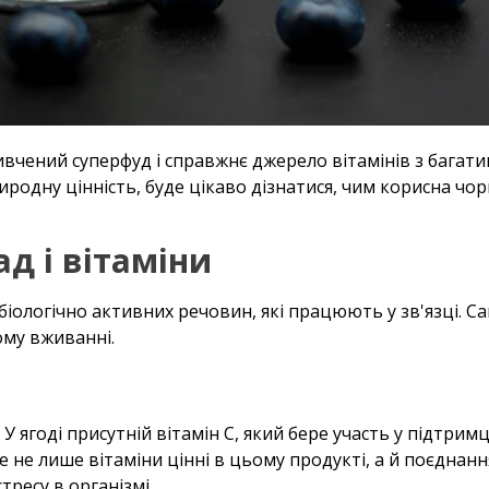
ивчений суперфуд і справжнє джерело вітамінів з багати
иродну цінність, буде цікаво дізнатися, чим корисна чор
д і вітаміни
біологічно активних речовин, які працюють у зв'язці. Сам
ому вживанні.
 У ягоді присутній вітамін C, який бере участь у підтрим
 не лише вітаміни цінні в цьому продукті, а й поєднанн
ресу в організмі.