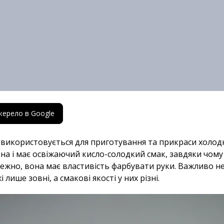
жерело в Google
 використовується для приготування та прикраси холодни
на і має освіжаючий кисло-солодкий смак, завдяки чому ї
режно, вона має властивість фарбувати руки. Важливо н
лише зовні, а смакові якості у них різні.