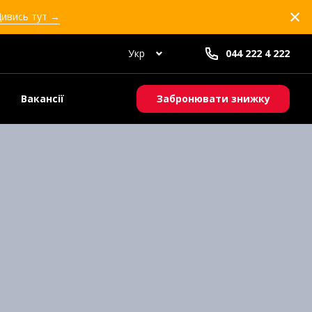
Дивись тут →
Укр
044 222 4 222
Вакансії
Забронювати знижку