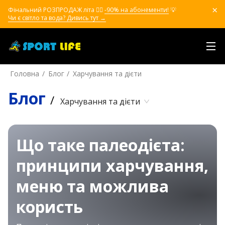
Фінальний РОЗПРОДАЖ літа ❤️‍🔥
-90% на абонементи!
💡
Чи є світло та вода? Дивись тут →
Головна
Блог
Харчування та дієти
Блог
/
Харчування та дієти
Що таке палеодієта:
принципи харчування,
меню та можлива
користь