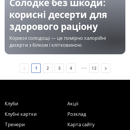
Солодке без шкоди:
корисні десерти для
здорового раціону
Корисні солодощі — це помірно калорійні
десерти з білком і клітковиною.
1
2
3
4
12
•••
Клуби
Акції
Клубні картки
Розклад
Тренери
Карта сайту