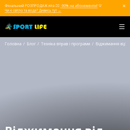
Фінальний РОЗПРОДАЖ літа ❤️‍🔥
-90% на абонементи!
💡
Чи є світло та вода? Дивись тут →
Головна
Блог
Техніка вправ і програми
Віджимання від ст