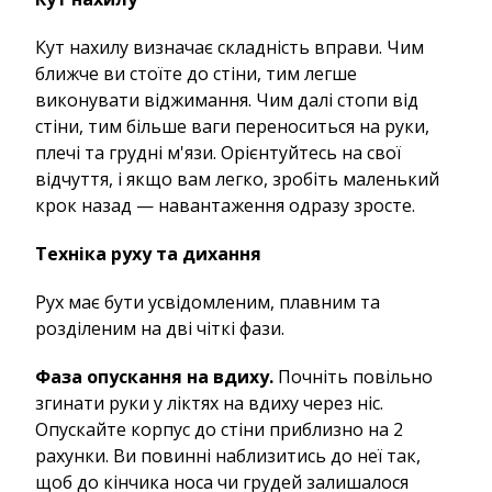
Кут нахилу визначає складність вправи. Чим
ближче ви стоїте до стіни, тим легше
виконувати віджимання. Чим далі стопи від
стіни, тим більше ваги переноситься на руки,
плечі та грудні м'язи. Орієнтуйтесь на свої
відчуття, і якщо вам легко, зробіть маленький
крок назад — навантаження одразу зросте.
Техніка руху та дихання
Рух має бути усвідомленим, плавним та
розділеним на дві чіткі фази.
Фаза опускання на вдиху.
Почніть повільно
згинати руки у ліктях на вдиху через ніс.
Опускайте корпус до стіни приблизно на 2
рахунки. Ви повинні наблизитись до неї так,
щоб до кінчика носа чи грудей залишалося