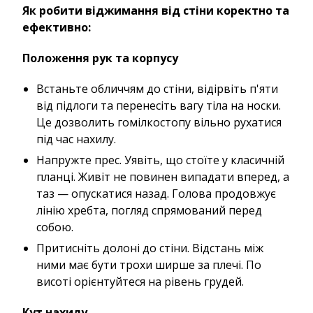
Як робити віджимання від стіни коректно та
ефективно:
Положення рук та корпусу
Встаньте обличчям до стіни, відірвіть п'яти
від підлоги та перенесіть вагу тіла на носки.
Це дозволить гомілкостопу вільно рухатися
під час нахилу.
Напружте прес. Уявіть, що стоїте у класичній
планці. Живіт не повинен випадати вперед, а
таз — опускатися назад. Голова продовжує
лінію хребта, погляд спрямований перед
собою.
Притисніть долоні до стіни. Відстань між
ними має бути трохи ширше за плечі. По
висоті орієнтуйтеся на рівень грудей.
Кут нахилу