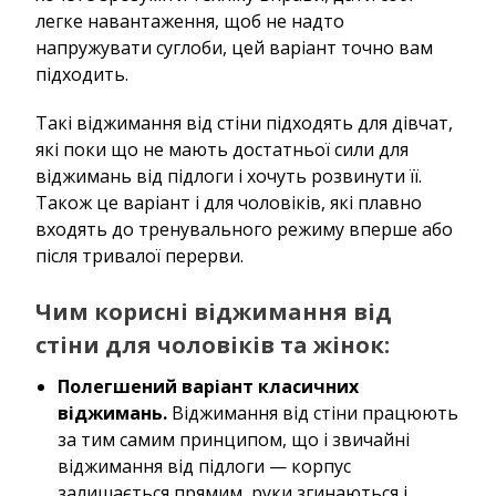
легке навантаження, щоб не надто
напружувати суглоби, цей варіант точно вам
підходить.
Такі віджимання від стіни підходять для дівчат,
які поки що не мають достатньої сили для
віджимань від підлоги і хочуть розвинути її.
Також це варіант і для чоловіків, які плавно
входять до тренувального режиму вперше або
після тривалої перерви.
Чим корисні віджимання від
стіни для чоловіків та жінок:
Полегшений варіант класичних
віджимань.
Віджимання від стіни працюють
за тим самим принципом, що і звичайні
віджимання від підлоги — корпус
залишається прямим, руки згинаються і