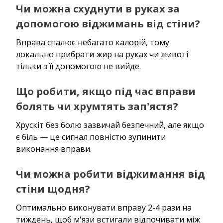
Чи можна схуднути в руках за
допомогою віджимань від стіни?
Вправа спалює небагато калорій, тому
локально прибрати жир на руках чи животі
тільки з її допомогою не вийде.
Що робити, якщо під час вправи
болять чи хрумтять зап'ястя?
Хрускіт без болю зазвичай безпечний, але якщо
є біль — це сигнал повністю зупинити
виконання вправи.
Чи можна робити віджимання від
стіни щодня?
Оптимально виконувати вправу 2-4 рази на
тиждень, щоб м'язи встигали відпочивати між