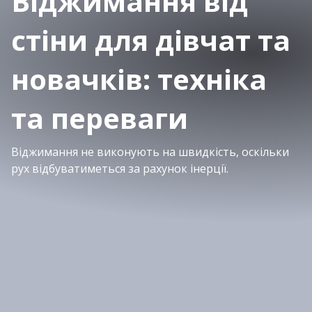
Віджимання від
стіни для дівчат та
новачків: техніка
та переваги
Віджимання не виконують на швидкість, оскільки
рух відбуватиметься за рахунок інерції.