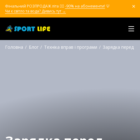
Фінальний РОЗПРОДАЖ літа ❤️‍🔥
-90% на абонементи!
💡
Чи є світло та вода? Дивись тут →
Головна
Блог
Техніка вправ і програми
Зарядка перед сн