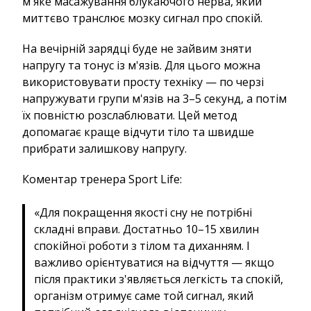
м'яке масажування блукаючого нерва, який
миттєво транслює мозку сигнал про спокій.
На вечірній зарядці буде не зайвим зняти
напругу та тонус із м'язів. Для цього можна
використовувати просту техніку — по черзі
напружувати групи м'язів на 3–5 секунд, а потім
їх повністю розслаблювати. Цей метод
допомагає краще відчути тіло та швидше
прибрати залишкову напругу.
Коментар тренера Sport Life:
«Для покращення якості сну не потрібні
складні вправи. Достатньо 10–15 хвилин
спокійної роботи з тілом та диханням. І
важливо орієнтуватися на відчуття — якщо
після практики з'являється легкість та спокій,
організм отримує саме той сигнал, який