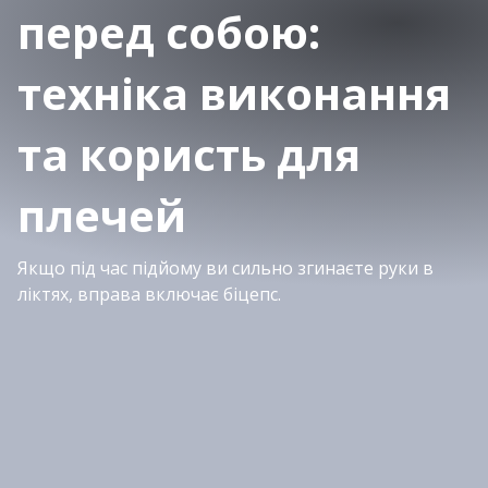
перед собою:
техніка виконання
та користь для
плечей
Якщо під час підйому ви сильно згинаєте руки в
ліктях, вправа включає біцепс.