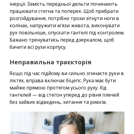
інерції. Замість передньої дельти починають
працювати стегна та поперек. Щоб прибрати
розгойдування, потрібно трохи зігнути ноги в
колінах, напружити м'язи живота, виконувати
рух повільніше, опускати гантелі під контролем.
Бажано тренуватись перед дзеркалом, щоб
бачити всі рухи корпусу.
Неправильна траєкторія
Якщо під час підйому ви сильно згинаєте руки в
ліктях, вправа включає біцепс. Рука має бути
майже прямою протягом усього руху. Хід
гантелей — від стегон уперед до рівня плечей
без зайвих відведень, хитання та ривків.