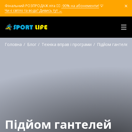
Фінальний РОЗПРОДАЖ літа ❤️‍🔥
-90% на абонементи!
💡
Чи є світло та вода? Дивись тут →
Головна
Блог
Техніка вправ і програми
Підйом гантелей 
Підйом гантелей