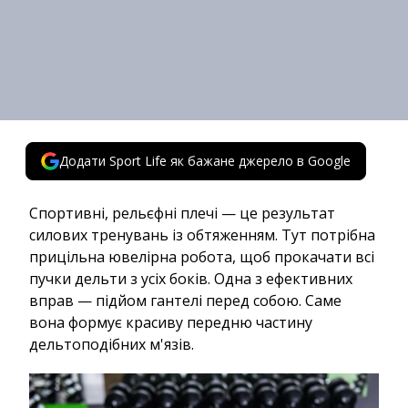
Додати Sport Life як бажане джерело в Google
Спортивні, рельєфні плечі — це результат
силових тренувань із обтяженням. Тут потрібна
прицільна ювелірна робота, щоб прокачати всі
пучки дельти з усіх боків. Одна з ефективних
вправ — підйом гантелі перед собою. Саме
вона формує красиву передню частину
дельтоподібних м'язів.