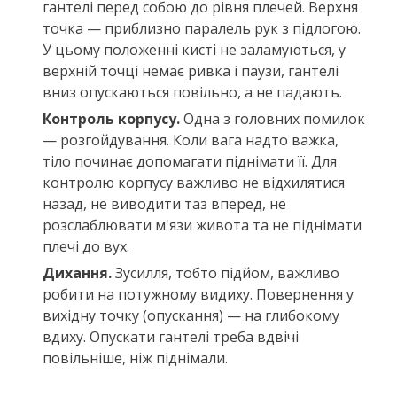
гантелі перед собою до рівня плечей. Верхня
точка — приблизно паралель рук з підлогою.
У цьому положенні кисті не заламуються, у
верхній точці немає ривка і паузи, гантелі
вниз опускаються повільно, а не падають.
Контроль корпусу.
Одна з головних помилок
— розгойдування. Коли вага надто важка,
тіло починає допомагати піднімати її. Для
контролю корпусу важливо не відхилятися
назад, не виводити таз вперед, не
розслаблювати м'язи живота та не піднімати
плечі до вух.
Дихання.
Зусилля, тобто підйом, важливо
робити на потужному видиху. Повернення у
вихідну точку (опускання) — на глибокому
вдиху. Опускати гантелі треба вдвічі
повільніше, ніж піднімали.