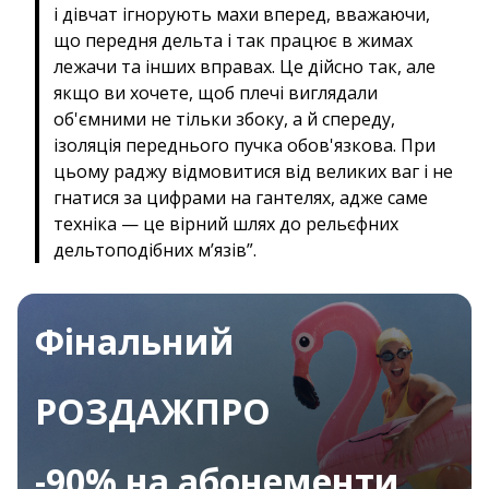
і дівчат ігнорують махи вперед, вважаючи,
що передня дельта і так працює в жимах
лежачи та інших вправах. Це дійсно так, але
якщо ви хочете, щоб плечі виглядали
об'ємними не тільки збоку, а й спереду,
ізоляція переднього пучка обов'язкова. При
цьому раджу відмовитися від великих ваг і не
гнатися за цифрами на гантелях, адже саме
техніка — це вірний шлях до рельєфних
дельтоподібних м’язів”.
Фінальний
РОЗДАЖПРО
-90% на абонементи