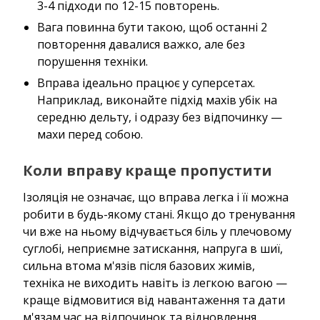
3-4 підходи по 12-15 повторень.
Вага повинна бути такою, щоб останні 2
повторення давалися важко, але без
порушення техніки.
Вправа ідеально працює у суперсетах.
Наприклад, виконайте підхід махів убік на
середню дельту, і одразу без відпочинку —
махи перед собою.
Коли вправу краще пропустити
Ізоляція не означає, що вправа легка і її можна
робити в будь-якому стані. Якщо до тренування
чи вже на ньому відчувається біль у плечовому
суглобі, неприємне затискання, напруга в шиї,
сильна втома м'язів після базових жимів,
техніка не виходить навіть із легкою вагою —
краще відмовитися від навантаження та дати
м'язам час на відпочинок та відновлення.