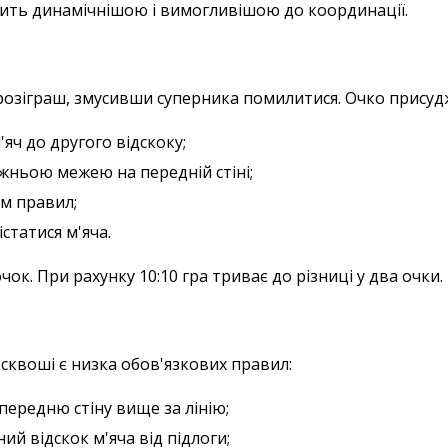
дить динамічнішою і вимогливішою до координації.
озіграш, змусивши суперника помилитися. Очко присудж
'яч до другого відскоку;
ижньою межею на передній стіні;
м правил;
статися м'яча.
ок. При рахунку 10:10 гра триває до різниці у два очки.
сквоші є низка обов'язкових правил:
передню стіну вище за лінію;
й відскок м'яча від підлоги;