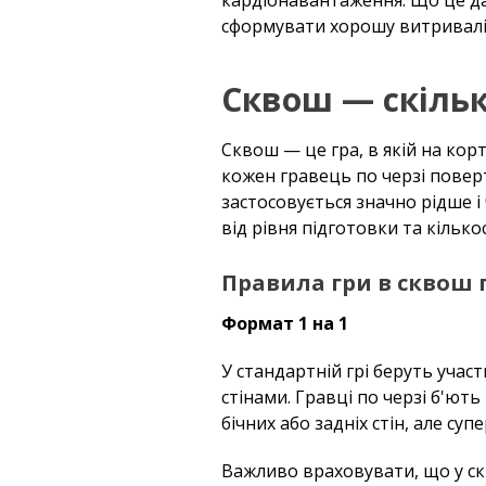
сформувати хорошу витривалі
Сквош — скільк
Сквош — це гра, в якій на ко
кожен гравець по черзі поверта
застосовується значно рідше і
від рівня підготовки та кількос
Правила гри в сквош
Формат 1 на 1
У стандартній грі беруть участ
стінами. Гравці по черзі б'ють
бічних або задніх стін, але су
Важливо враховувати, що у ск