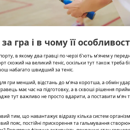
а гра і в чому її особливост
рту, в якому два гравці по черзі б'ють м'ячем у передн
рт схожий на великий теніс, оскільки тут також треба бі
квош набагато швидший за теніс.
ля гри менший, відстань до м'яча коротша, а обмін уда
гравець має час на підготовку, а в сквоші рішення прийм
 адже тут важливо не просто вдарити, а поставити м'яч 
вий тим, що навантажує відразу кілька систем організму
вий пояс, постійні прискорення та гальмування створю
є? Регулярна фізична активність покращує стан серцево