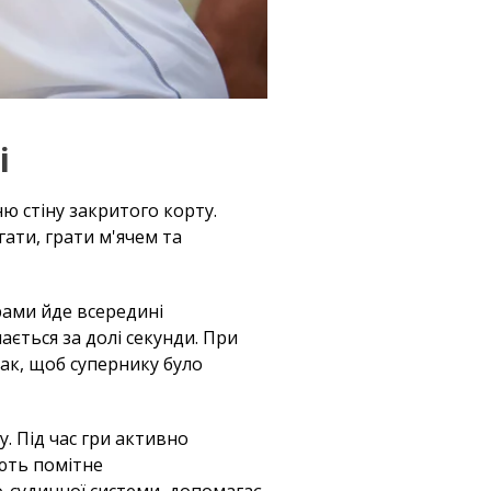
і
ю стіну закритого корту.
гати, грати м'ячем та
рами йде всередині
ається за долі секунди. При
так, щоб супернику було
. Під час гри активно
ють помітне
-судинної системи, допомагає