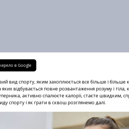
жерело в Google
 вид спорту, яким захоплюється все більше і більше клі
а яких відбувається повне розвантаження розуму і тіла, 
 суперника, активно спалюєте калорії, стаєте швидким, 
иду спорту і як грати в сквош розглянемо далі.