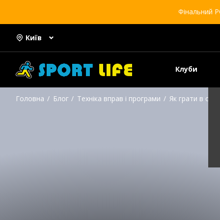
Фінальний Р
Київ
Клуби
Головна
Блог
Техніка вправ і програми
Як грати в скв