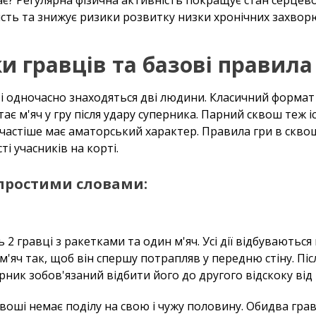
сть та знижує ризики розвитку низки хронічних захвор
и гравців та базові правила
рті одночасно знаходяться дві людини. Класичний форма
є м'яч у гру після удару суперника. Парний сквош теж іс
 частіше має аматорський характер. Правила гри в сквош
ті учасників на корті.
 простими словами:
ь 2 гравці з ракетками та один м'яч. Усі дії відбуваютьс
 м'яч так, щоб він спершу потрапляв у передню стіну. Пі
перник зобов'язаний відбити його до другого відскоку від 
воші немає поділу на свою і чужу половину. Обидва гр