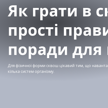
Як грати в 
прості прав
поради для 
Для фізичної форми сквош цікавий тим, що наванта
кілька систем організму.