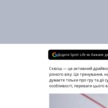
Додати Sport Life як бажане д
Сквош — це активний драйвовий
різного віку. Це тренування, н
думаєте тільки про гру та дії
особливості, переваги цього в