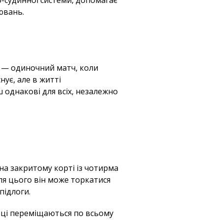
ювань.
т — одиночний матч, коли
нує, але в житті
 однакові для всіх, незалежно
я на закритому корті із чотирма
сля цього він може торкатися
підлоги.
авці переміщаються по всьому