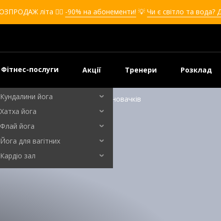
Кікбоксинг для дівчат
ОЗПРОДАЖ літа ❤️‍🔥
-90% на абонементи!
💡
Чи є світло та вода? 
Кікбоксинг для дітей
Самооборона
Самооборона для дівчат
Самооборона для дітей
Фітнес-послуги
Акції
Тренери
Розклад
Бальні танці
Кундалини йога
ош: прості правила та поради для новачків
Хатха йога
Флай йога
Йога для вагітних
Кардіо зал