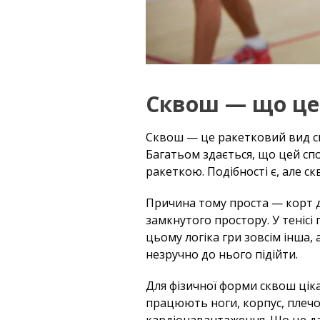
Сквош — що це з
Сквош — це ракетковий вид спо
Багатьом здається, що цей спо
ракеткою. Подібності є, але с
Причина тому проста — корт д
замкнутого простору. У тенісі 
цьому логіка гри зовсім інша,
незручно до нього підійти.
Для фізичної форми сквош ціка
працюють ноги, корпус, плечо
кардіонавантаження. Що це да