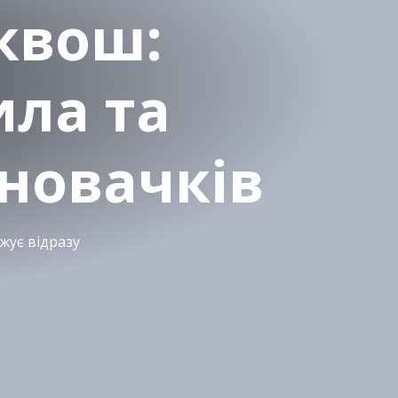
сквош:
ила та
новачків
жує відразу