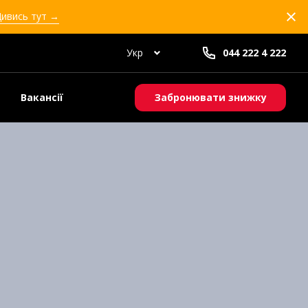
Дивись тут →
Укр
044 222 4 222
Вакансії
Забронювати знижку