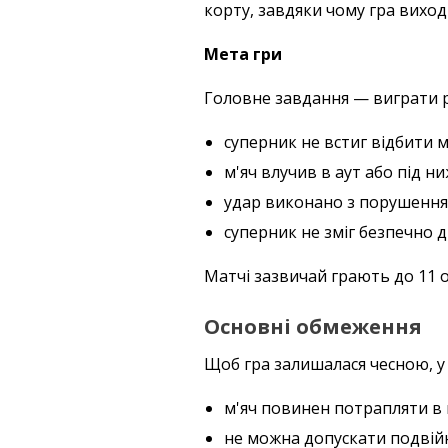
корту, завдяки чому гра вихо
Мета гри
Головне завдання — виграти р
суперник не встиг відбити м
м'яч влучив в аут або під н
удар виконано з порушення
суперник не зміг безпечно ді
Матчі зазвичай грають до 11 оч
Основні обмеження
Щоб гра залишалася чесною, у 
м'яч повинен потрапляти в 
не можна допускати подвійни