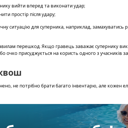
нику вийти вперед та виконати удар;
ити простір після удару;
ну ситуацію для суперника, наприклад, замахуватись р
равилам перешкод. Якщо гравець заважає супернику вик
бо очко присуджується на користь одного з учасників зал
сквош
нено, не потрібно брати багато інвентарю, але кожен е