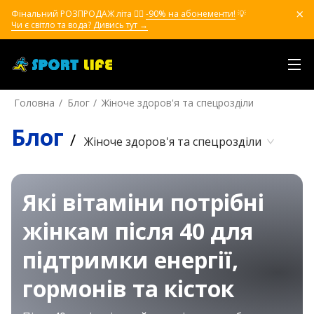
Фінальний РОЗПРОДАЖ літа ❤️‍🔥
-90% на абонементи!
💡
Чи є світло та вода? Дивись тут →
Головна
Блог
Жіноче здоров'я та спецрозділи
Блог
/
Жіноче здоров'я та спецрозділи
Які вітаміни потрібні
жінкам після 40 для
підтримки енергії,
гормонів та кісток