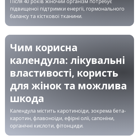
Після 40 років жіночий організм потребує
підвищеної підтримки енергії, гормонального
балансу та кісткової тканини.
Чим корисна
календула: лікувальні
властивості, користь
для жінок та можлива
шкода
Календула містить каротиноїди, зокрема бета-
каротин, флавоноїди, ефірні олії, сапоніни,
органічні кислоти, фітонциди.