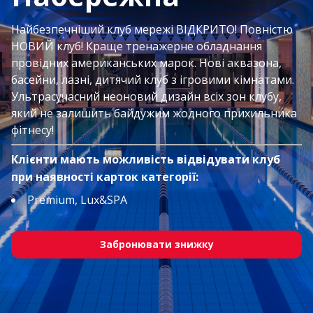
Найбезпечніший клуб мережі ВІДКРИТО! Повністю
НОВИЙ клуб! Краще тренажерне обладнання
провідних американських марок. Нові аквазона,
басейни, лазні, дитячий клуб з ігровими кімнатами.
Ультрасучасний неоновий дизайн всіх зон клубу,
який не залишить байдужим жодного прихильника
фітнесу!
Клієнти мають можливість відвідувати клуб
при наявності карток категорії:
Premium, Lux&SPA
Забронювати знижку