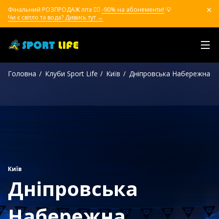
Фінальний РОЗПРОДАЖ літа ❤️‍🔥
-90% на абонементи!
💡
Чи є світло та вода? Дивись тут →
Головна
Клуби Sport Life
Київ
Дніпровська Набережна
Київ
Дніпровська
Набережна