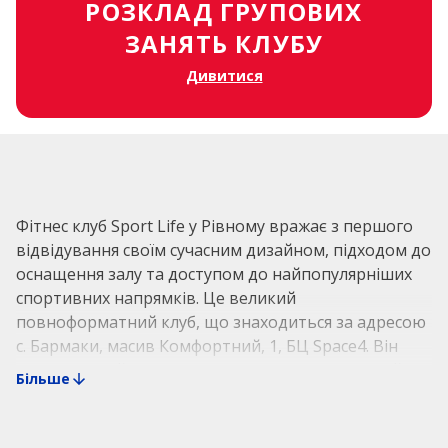
РОЗКЛАД ГРУПОВИХ
ЗАНЯТЬ КЛУБУ
Дивитися
Фітнес клуб Sport Life у Рівному вражає з першого
відвідування своїм сучасним дизайном, підходом до
оснащення залу та доступом до найпопулярніших
спортивних напрямків. Це великий
повноформатний клуб, що знаходиться за адресою
с. Бармаки, масив Комфортний, 1, БЦ Space4. Він
орієнтований на відвідування дорослих та дітей,
Більше
адже у нас кожен може займатися у цікавому та
захоплюючому напрямку з користю та
задоволенням.