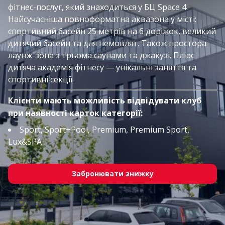
фітнес-послуг, який знаходиться у БЦ Space 4.
Найсучасніша повноформатна аквазона у місті:
спортивний басейн 25 метрів на 6 доріжок, великий
дитячий басейн та для немовлят. Також простора
лаунж-зона з трьома саунами та джакузі. Плюс
дитяча академія фітнесу — унікальні заняття та
спортивні секції.
Клієнти мають можливість відвідувати клуб
при наявності карток категорії:
Sport, Sport+Pool, Premium, Premium Sport,
Lux&SPA
Забронювати знижку