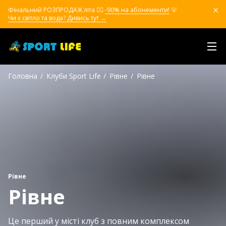
Фінальний РОЗПРОДАЖ літа ❤️‍🔥
-90% на абонементи!
💡
Чи є світло та вода? Дивись тут →
Головна
Клуби Sport Life
Рівне
Рівне
Рівне
Рівне
Це перший у місті клуб з повним комплексом