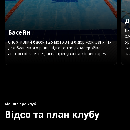
Д
Ба
Басейн
си
Спортивний басейн 25 метрів на 6 доріжок. Заняття
Ур
для будь-якого рівня підготовки: аквааеробіка,
на
авторські заняття, аква-тренування з інвентарем.
пл
Більше про клуб
Відео та план клубу