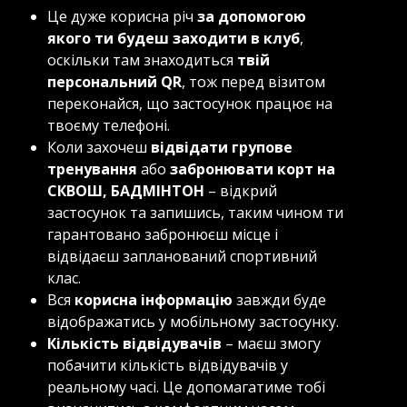
Це дуже корисна річ
за допомогою
якого ти будеш заходити в клуб
,
оскільки там знаходиться
твій
персональний QR
, тож перед візитом
переконайся, що застосунок працює на
твоєму телефоні.
Коли захочеш
відвідати групове
тренування
або
забронювати корт на
СКВОШ, БАДМІНТОН
– відкрий
застосунок та запишись, таким чином ти
гарантовано забронюєш місце і
відвідаєш запланований спортивний
клас.
Вся
корисна інформацію
завжди буде
відображатись у мобільному застосунку.
Кількість відвідувачів
– маєш змогу
побачити кількість відвідувачів у
реальному часі. Це допомагатиме тобі