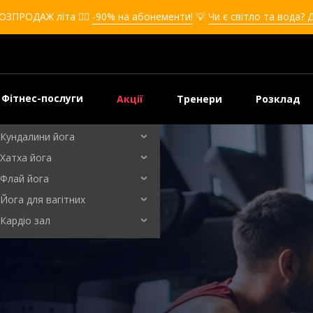
Кікбоксинг для дівчат
ОЗПРОДАЖ літа ❤️‍🔥
-90% на абонементи!
💡
Чи є світло та вода? 
Кікбоксинг для дітей
Самооборона
Самооборона для дівчат
Самооборона для дітей
Фітнес-послуги
Акції
Тренери
Розклад
Бальні танці
Кундалини йога
Хатха йога
Флай йога
Йога для вагітних
Кардіо зал