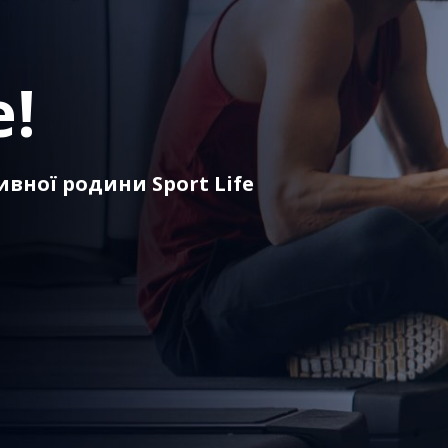
е!
ивної родини Sport Life