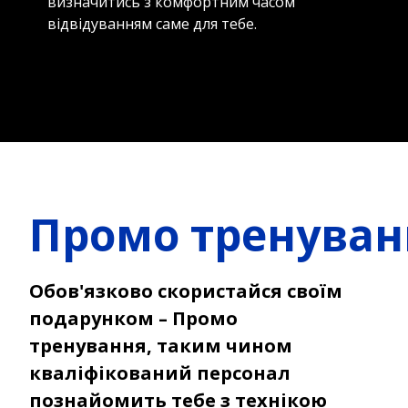
визначитись з комфортним часом
відвідуванням саме для тебе.
Промо тренуван
Обов'язково скористайся своїм
подарунком – Промо
тренування, таким чином
кваліфікований персонал
познайомить тебе з технікою