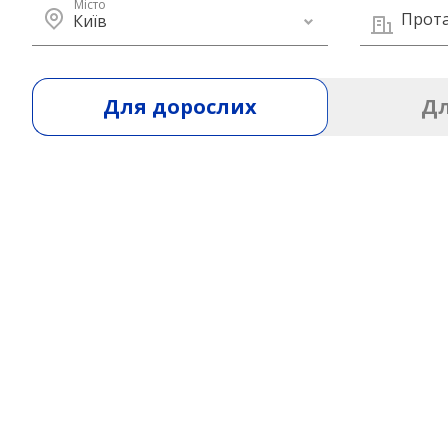
Місто
Прота
Київ
Для дорослих
Дл