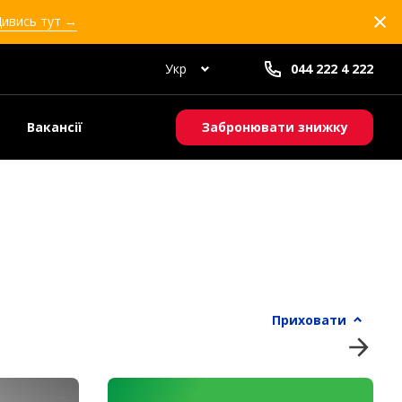
Дивись тут →
Укр
044 222 4 222
Вакансії
Забронювати знижку
Приховати