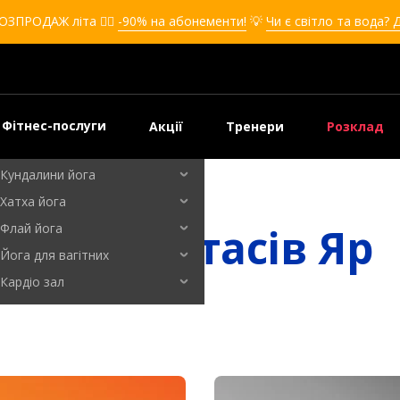
Кікбоксинг для дівчат
ОЗПРОДАЖ літа ❤️‍🔥
-90% на абонементи!
💡
Чи є світло та вода? 
Кікбоксинг для дітей
Самооборона
Самооборона для дівчат
Самооборона для дітей
Фітнес-послуги
Акції
Тренери
Розклад
Бальні танці
Кундалини йога
Хатха йога
Київ, Протасів Яр
Флай йога
Йога для вагітних
Кардіо зал