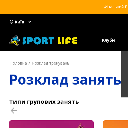
Фінальний Р
Київ
Клуби
Головна
Розклад тренувань
Розклад занять 
Типи групових занять