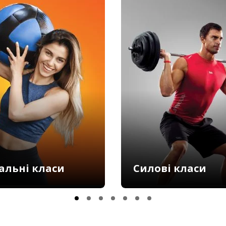
альні класи
Силові класи