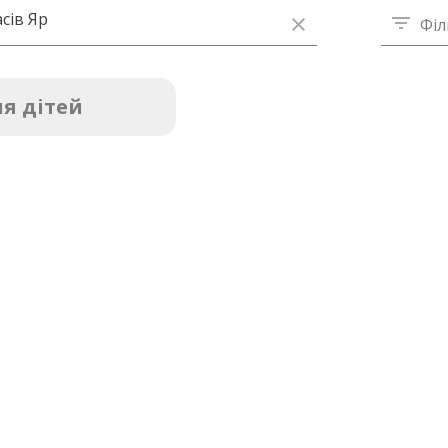
сів Яр
Філ
я дітей