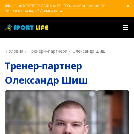
Фінальний РОЗПРОДАЖ літа ❤️‍🔥
-90% на абонементи!
💡
Чи є світло та вода? Дивись тут →
Головна
Тренери–партнери
Олександр Шиш
Тренер-партнер
Олександр Шиш