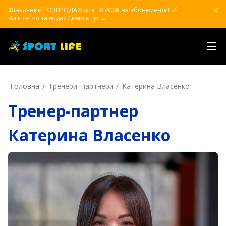
Фінальний РОЗПРОДАЖ літа ❤️‍🔥
-90% на абонементи!
💡
Чи є світло та вода? Дивись тут →
Головна
Тренери–партнери
Катерина Власенко
Тренер-партнер
Катерина Власенко