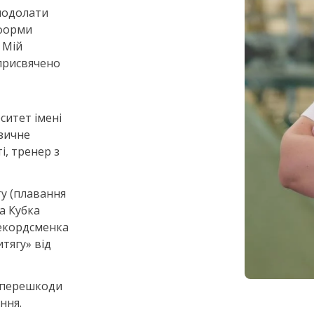
подолати
 форми
 Мій
 присвячено
ситет імені
ізичне
і, тренер з
у (плавання
а Кубка
рекордсменка
тягу» від
і перешкоди
ння.