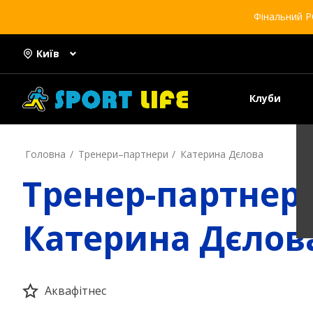
Фінальний Р
Київ
Клуби
Головна
Тренери–партнери
Катерина Дєлова
Тренер-партнер
Катерина Дєлов
Аквафітнес