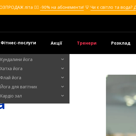
Кікбоксинг для дівчат
ОЗПРОДАЖ літа ❤️‍🔥
-90% на абонементи!
💡
Чи є світло та вода? 
Кікбоксинг для дітей
Самооборона
Самооборона для дівчат
Самооборона для дітей
Фітнес-послуги
Акції
Тренери
Розклад
Бальні танці
Кундалини йога
Хатха йога
Флай йога
Йога для вагітних
Кардіо зал
а