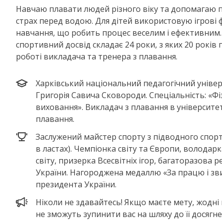
Навчаю плавати людей різного віку та допомагаю 
страх перед водою. Для дітей використовую ігрові
навчання, що робить процес веселим і ефективним.
спортивний досвід складає 24 роки, з яких 20 років
роботі викладача та тренера з плавання.
Харківський національний педагогічний універ
Григорія Савича Сковороди. Спеціальність: «Ф
виховання». Викладач з плавання в університет
плавання.
Заслужений майстер спорту з підводного спорт
в ластах). Чемпіонка світу та Європи, володарк
світу, призерка Всесвітніх ігор, багаторазова 
України. Нагороджена медаллю «За працю і зви
президента України.
Ніколи не здавайтесь! Якщо маєте мету, жодн
не зможуть зупинити вас на шляху до її досягне