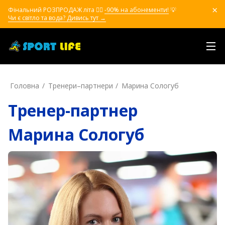
Фінальний РОЗПРОДАЖ літа ❤️‍🔥
-90% на абонементи!
💡
Чи є світло та вода? Дивись тут →
Головна
Тренери–партнери
Марина Сологуб
Тренер-партнер
Марина Сологуб