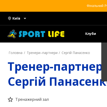
Фінальний Р
Київ
Клуби
Головна
Тренери–партнери
Сергій Панасенко
Тренер-партнер
Сергій Панасенк
Тренажерний зал