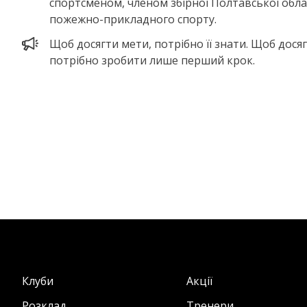
спортсменом, членом збірної Полтавської облас
пожежно-прикладного спорту.
Щоб досягти мети, потрібно її знати. Щоб дося
потрібно зробити лише перший крок.
Клуби
Акції
Розклад
Тренери