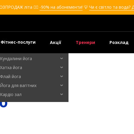
Кікбоксинг для дівчат
ОЗПРОДАЖ літа ❤️‍🔥
-90% на абонементи!
💡
Чи є світло та вода? 
Кікбоксинг для дітей
Самооборона
Самооборона для дівчат
Самооборона для дітей
Фітнес-послуги
Акції
Тренери
Розклад
Бальні танці
Кундалини йога
Хатха йога
Флай йога
Йога для вагітних
Кардіо зал
о