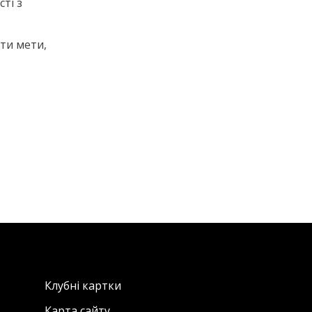
ті з
гти мети,
Клубні картки
Карта сайту