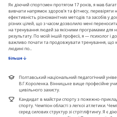
Як діючий спортсмен протягом 17 років, я мав багат
вивчати напрямок здоров’я та фітнесу, перевіряти н
ефективність різноманітних методів та засобів у до
різних цілей, що з часом дозволило мені переносити
на тренування людей за якісними програмами для 
результату. По моїй іншій професії, я — психолог і д
важливо почати та продовжувати тренування, що 
людині по...
Більше
Полтавський національний педагогічний уніве
В.Г.Короленка. Вінницьке вище професійне уч
цивільного захисту.
Кандидат в майстри спорту з пожежно-прикла
спорту. Чемпіон області з легкої атлетики. Чем
серед силових структур зі стрітліфтингу. Я є ді