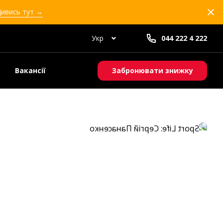
Дивись тут →
Укр
044 222 4 222
Вакансії
Забронювати знижку