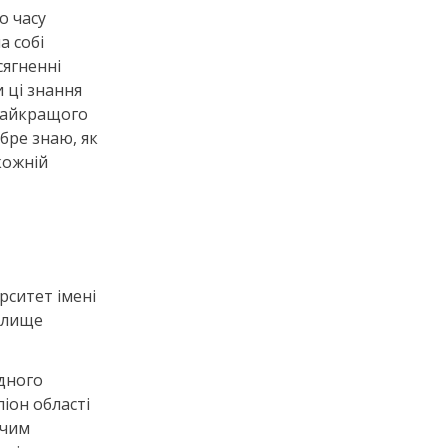
о часу
а собі
сягненні
 ці знання
найкращого
обре знаю, як
кожній
рситет імені
илище
дного
піон області
ючим