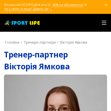
Фінальний РОЗПРОДАЖ літа ❤️‍🔥
-90% на абонементи!
💡
Чи є світло та вода? Дивись тут →
Головна
Тренери–партнери
Вікторія Ямкова
Тренер-партнер
Вікторія Ямкова