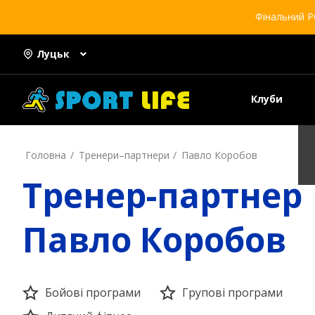
Фінальний Р
Луцьк
Клуби
Головна
Тренери–партнери
Павло Коробов
Тренер-партнер
Павло Коробов
Бойові програми
Групові програми