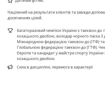
Дитячий фітнес
Націлений на результати клієнтів та завжди допом
досягненнях цілей.
Багаторазовий чемпіон України з таеквон-до 
козацького двобою, володар чорного паска 3 
Міжнародною федерацією таеквон-до (ІТФ) та
Глобальною федерацією таеквон-до (ГТФ). Че
Європи та кандидат у майстри спорту України 
козацького двобою.
Сила в дисципліні, перемога в характері!