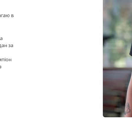
агаю в
та
дан за
мпіон
з