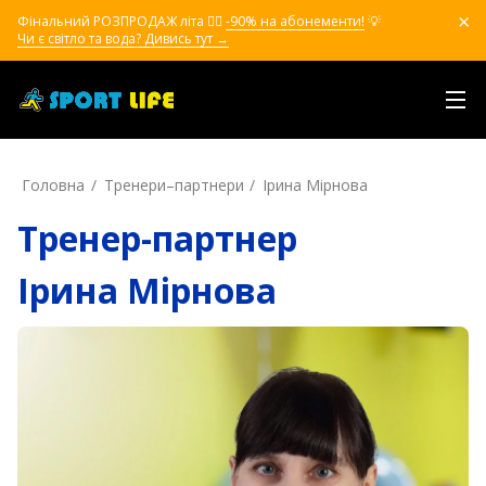
Фінальний РОЗПРОДАЖ літа ❤️‍🔥
-90% на абонементи!
💡
Чи є світло та вода? Дивись тут →
Головна
Тренери–партнери
Ірина Мірнова
Тренер-партнер
Ірина Мірнова