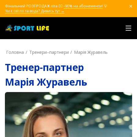
Фінальний РОЗПРОДАЖ літа ❤️‍🔥
-90% на абонементи!
💡
Чи є світло та вода? Дивись тут →
Головна
Тренери–партнери
Марія Журавель
Тренер-партнер
Марія Журавель