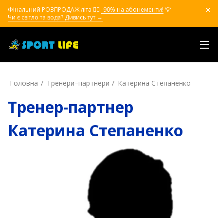
Фінальний РОЗПРОДАЖ літа ❤️‍🔥
-90% на абонементи!
💡
Чи є світло та вода? Дивись тут →
Головна
Тренери–партнери
Катерина Степаненко
Тренер-партнер
Катерина Степаненко