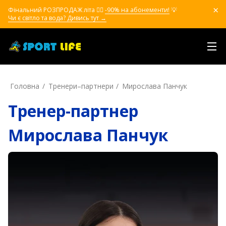
Фінальний РОЗПРОДАЖ літа ❤️‍🔥
-90% на абонементи!
💡
Чи є світло та вода? Дивись тут →
Головна
Тренери–партнери
Мирослава Панчук
Тренер-партнер
Мирослава Панчук