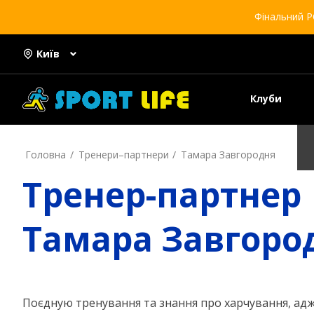
Фінальний Р
Київ
Клуби
Головна
Тренери–партнери
Тамара Завгородня
Тренер-партнер
Тамара Завгоро
Поєдную тренування та знання про харчування, ад