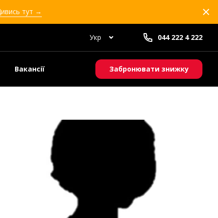
Дивись тут →
Укр
044 222 4 222
Вакансії
Забронювати знижку