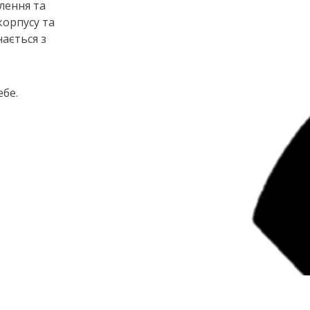
лення та
корпусу та
ається з
ебе.