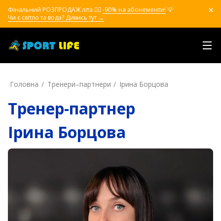
Фінальний РОЗПРОДАЖ літа ❤️‍🔥
-90% на абонементи!
💡
Чи є світло та вода? Дивись тут →
Головна
Тренери–партнери
Ірина Борцова
Тренер-партнер
Ірина Борцова