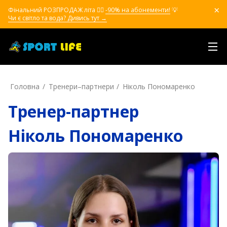
Фінальний РОЗПРОДАЖ літа ❤️‍🔥
-90% на абонементи!
💡
Чи є світло та вода? Дивись тут →
Головна
Тренери–партнери
Ніколь Пономаренко
Тренер-партнер
Ніколь Пономаренко