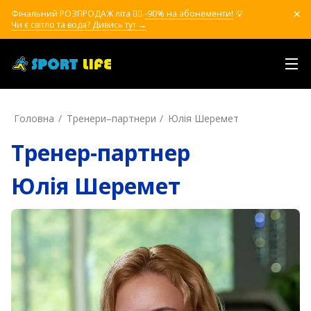
Фінальний РОЗПРОДАЖ літа ❤️‍🔥
-90% на абонементи!
💡
Чи є світло та вода? Дивись тут →
Головна
Тренери–партнери
Юлія Шеремет
Тренер-партнер
Юлія Шеремет