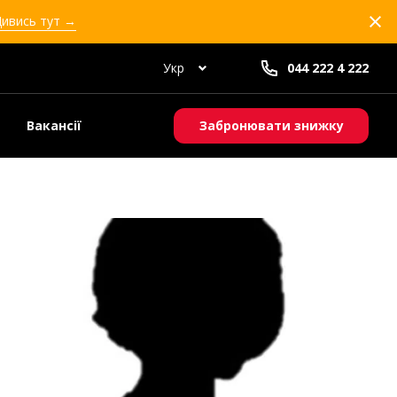
Дивись тут →
Укр
044 222 4 222
Вакансії
Забронювати знижку