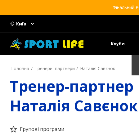
Фінальний Р
Київ
Клуби
Головна
Тренери–партнери
Наталія Савєнок
Тренер-партнер
Наталія Савєнок
Групові програми