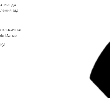
атися до
олення від
з класичної
le Dance.
ку!