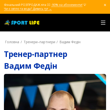
Фінальний РОЗПРОДАЖ літа ❤️‍🔥
-90% на абонементи!
💡
Чи є світло та вода? Дивись тут →
Головна
Тренери–партнери
Вадим Федін
Тренер-партнер
Вадим Федін