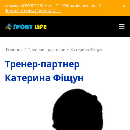
Фінальний РОЗПРОДАЖ літа ❤️‍🔥
-90% на абонементи!
💡
Чи є світло та вода? Дивись тут →
Головна
Тренери–партнери
Катерина Фіщун
Тренер-партнер
Катерина Фіщун