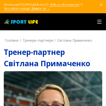
Фінальний РОЗПРОДАЖ літа ❤️‍🔥
-90% на абонементи!
💡
Чи є світло та вода? Дивись тут →
Головна
Тренери–партнери
Світлана Примаченко
Тренер-партнер
Світлана Примаченко