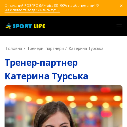
Фінальний РОЗПРОДАЖ літа ❤️‍🔥
-90% на абонементи!
💡
Чи є світло та вода? Дивись тут →
Головна
Тренери–партнери
Катерина Турська
Тренер-партнер
Катерина Турська