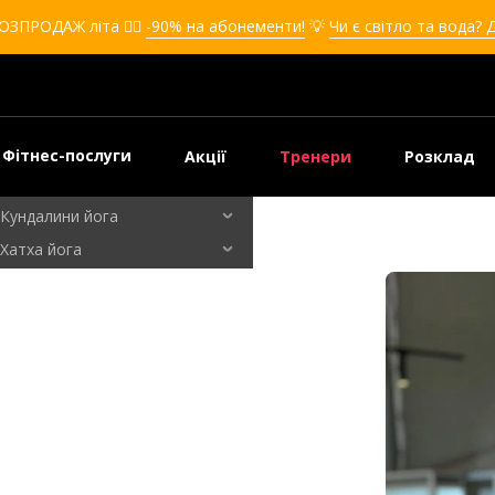
Кікбоксинг для дівчат
ОЗПРОДАЖ літа ❤️‍🔥
-90% на абонементи!
💡
Чи є світло та вода? 
Кікбоксинг для дітей
Самооборона
Самооборона для дівчат
Самооборона для дітей
Фітнес-послуги
Акції
Тренери
Розклад
Бальні танці
Кундалини йога
Хатха йога
Флай йога
Йога для вагітних
Кардіо зал