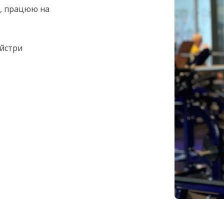
й, працюю на
айстри