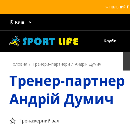
Фінальний Р
Київ
Клуби
Головна
Тренери–партнери
Андрій Думич
Тренер-партнер
Андрій Думич
Тренажерний зал